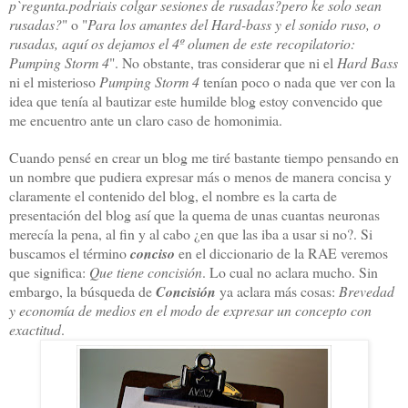
p`regunta.podriais colgar sesiones de rusadas?pero ke solo sean
rusadas?
" o "
Para los amantes del Hard-bass y el sonido ruso, o
rusadas, aquí os dejamos el 4º olumen de este recopilatorio:
Pumping Storm 4
". No obstante, tras considerar que ni el
Hard Bass
ni el misterioso
Pumping Storm 4
tenían poco o nada que ver con la
idea que tenía al bautizar este humilde blog estoy convencido que
me encuentro ante un claro caso de homonimia.
Cuando pensé en crear un blog me tiré bastante tiempo pensando en
un nombre que pudiera expresar más o menos de manera concisa y
claramente el contenido del blog, el nombre es la carta de
presentación del blog así que la quema de unas cuantas neuronas
merecía la pena, al fin y al cabo ¿en que las iba a usar si no?. Si
buscamos el término
conciso
en el diccionario de la RAE veremos
que significa:
Que tiene concisión
. Lo cual no aclara mucho. Sin
embargo, la búsqueda de
Concisión
ya aclara más cosas:
Brevedad
y economía de medios en el modo de expresar un concepto con
exactitud
.