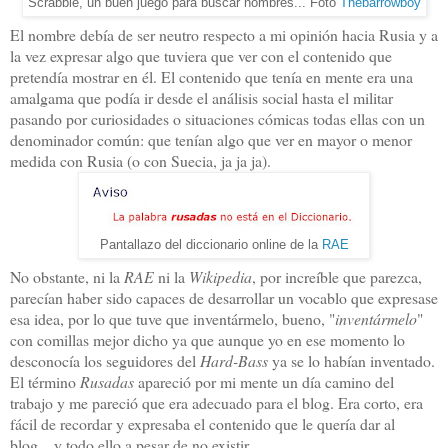
Scrabble, un buen juego para buscar nombres... Foto
Thebarrowboy
El nombre debía de ser neutro respecto a mi opinión hacia Rusia y a
la vez expresar algo que tuviera que ver con el contenido que
pretendía mostrar en él. El contenido que tenía en mente era una
amalgama que podía ir desde el análisis social hasta el militar
pasando por curiosidades o situaciones cómicas todas ellas con un
denominador común: que tenían algo que ver en mayor o menor
medida con Rusia (o con Suecia, ja ja ja).
Pantallazo del diccionario online de la
RAE
No obstante, ni la
RAE
ni la
Wikipedia
, por increíble que parezca,
parecían haber sido capaces de desarrollar un vocablo que expresase
esa idea, por lo que tuve que inventármelo, bueno, "
inventármelo
"
con comillas mejor dicho ya que aunque yo en ese momento lo
desconocía los seguidores del
Hard-Bass
ya se lo habían inventado.
El término
Rusadas
apareció por mi mente un día camino del
trabajo y me pareció que era adecuado para el blog. Era corto, era
fácil de recordar y expresaba el contenido que le quería dar al
blog... y todo ello a pesar de no existir.