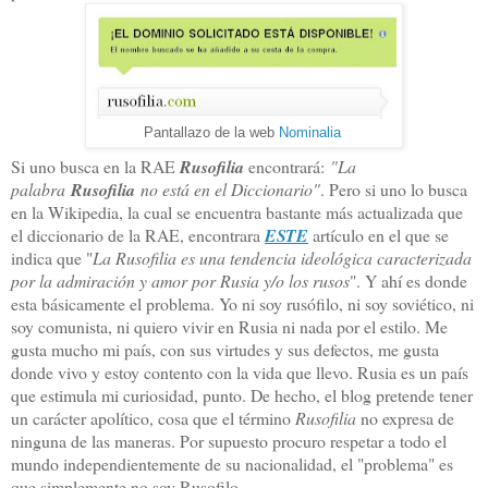
Pantallazo de la web
Nominalia
Si uno busca en la RAE
Rusofilia
encontrará:
"La
palabra
Rusofilia
no está en el Diccionario"
. Pero si uno lo busca
en la Wikipedia, la cual se encuentra bastante más actualizada que
el diccionario de la RAE, encontrara
ESTE
artículo en el que se
indica que "
La Rusofilia es una tendencia ideológica caracterizada
por la admiración y amor por Rusia y/o los rusos
". Y ahí es donde
esta básicamente el problema. Yo ni soy rusófilo, ni soy soviético, ni
soy comunista, ni quiero vivir en Rusia ni nada por el estilo. Me
gusta mucho mi país, con sus virtudes y sus defectos, me gusta
donde vivo y estoy contento con la vida que llevo. Rusia es un país
que estimula mi curiosidad, punto. De hecho, el blog pretende tener
un carácter apolítico, cosa que el término
Rusofilia
no expresa de
ninguna de las maneras. Por supuesto procuro respetar a todo el
mundo independientemente de su nacionalidad, el "problema" es
que simplemente no soy Rusofilo.