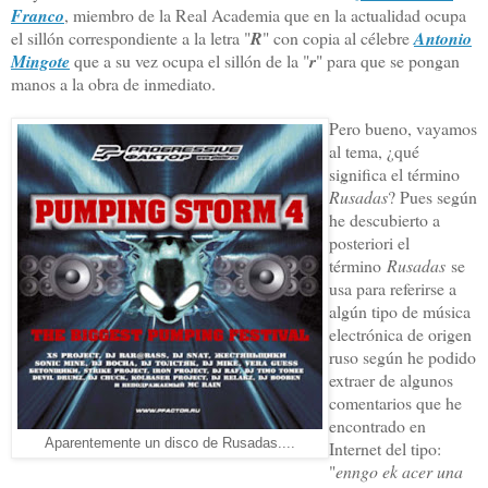
Franco
, miembro de la Real Academia que en la actualidad ocupa
el sillón correspondiente a la letra "
R
" con copia al célebre
Antonio
Mingote
que a su vez ocupa el sillón de la "
r
" para que se pongan
manos a la obra de inmediato.
Pero bueno, vayamos
al tema, ¿qué
significa el término
Rusadas
? Pues según
he descubierto a
posteriori el
término
Rusadas
se
usa para referirse a
algún tipo de música
electrónica de origen
ruso según he podido
extraer de algunos
comentarios que he
encontrado en
Aparentemente un disco de Rusadas....
Internet del tipo:
"
enngo ek acer una