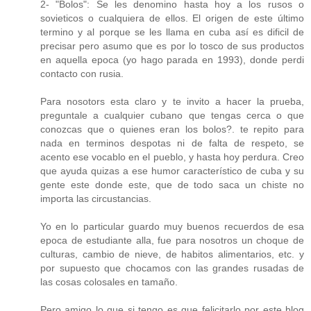
2- "Bolos": Se les denomino hasta hoy a los rusos o
sovieticos o cualquiera de ellos. El origen de este último
termino y al porque se les llama en cuba así es dificil de
precisar pero asumo que es por lo tosco de sus productos
en aquella epoca (yo hago parada en 1993), donde perdi
contacto con rusia.
Para nosotors esta claro y te invito a hacer la prueba,
preguntale a cualquier cubano que tengas cerca o que
conozcas que o quienes eran los bolos?. te repito para
nada en terminos despotas ni de falta de respeto, se
acento ese vocablo en el pueblo, y hasta hoy perdura. Creo
que ayuda quizas a ese humor característico de cuba y su
gente este donde este, que de todo saca un chiste no
importa las circustancias.
Yo en lo particular guardo muy buenos recuerdos de esa
epoca de estudiante alla, fue para nosotros un choque de
culturas, cambio de nieve, de habitos alimentarios, etc. y
por supuesto que chocamos con las grandes rusadas de
las cosas colosales en tamaño.
Pero amigo lo que si tengo es que felicitarlo por este blog