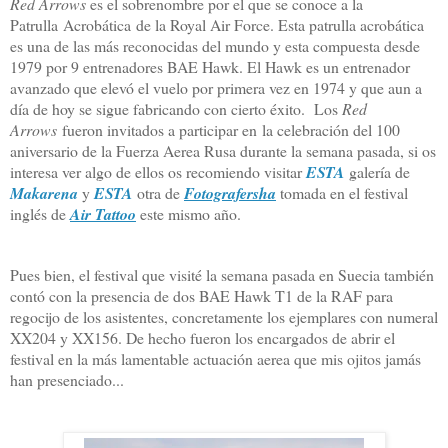
Red Arrows
es el sobrenombre por el que se conoce a la
Patrulla Acrobática de la Royal Air Force. Esta patrulla acrobática
es una de las más reconocidas del mundo y esta compuesta desde
1979 por 9 entrenadores BAE Hawk. El Hawk es un entrenador
avanzado que elevó el vuelo por primera vez en 1974 y que aun a
día de hoy se sigue fabricando con cierto éxito. Los
Red
Arrows
fueron invitados a participar en la celebración del 100
aniversario de la Fuerza Aerea Rusa durante la semana pasada, si os
interesa ver algo de ellos os recomiendo visitar
ESTA
galería de
Makarena
y
ESTA
otra de
Fotografersha
tomada en el festival
inglés de
Air Tattoo
este mismo año.
Pues bien, el festival que visité la semana pasada en Suecia también
contó con la presencia de dos BAE Hawk T1 de la RAF para
regocijo de los asistentes, concretamente los ejemplares con numeral
XX204 y XX156. De hecho fueron los encargados de abrir el
festival en la más lamentable actuación aerea que mis ojitos jamás
han presenciado...