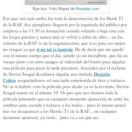
Bye bye. Foto Miguel de
Rusadas.com
Eso que veis más arriba fue toda la demostración de los Hawk T1
de la RAF, dos ejemplares llegaron por la izquierda del público por
sorpresa a las 11:30 en formación cerrada volando a baja cota con
las
largas
puestas y nunca más se volvió a saber de ellos... en fin,
señores de la RAF (o de la organización), que si es para eso mejor
no vengan ya que
ir pa ná es tontería
. He de decir que me quedé
con el mismo cuerpo que el día, siendo yo un mozalbete, que fui en
verano junto con unos amigos al videoclub del barrio para alquilar
una película para pasar la tarde piscinera. Azuzados por el reclamo
de Steven Seagal decidimos alquilar una titulada
Decisión
Crítica
asegurándonos así una tarde entretenida de tiros y tortazos.
No se si habéis visto la película pero desde ya os la reviento, Steven
Seagal muere en el minuto 10. Os juro que nos tiramos toda la
película pensando que en cualquier momento aparecería de entre las
sombras para sacudir a tortazos a los malos... pues lo mismo pensé
tras ver desaparecer a los Hawks T1 de la RAF... en cualquier
momento aparecen, ya verás... pues va a ser que no.