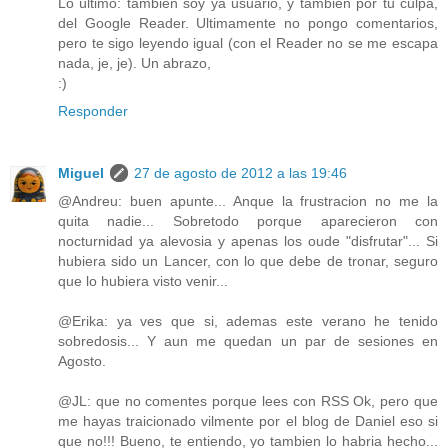
Lo último: también soy ya usuario, y también por tu culpa,
del Google Reader. Ultimamente no pongo comentarios,
pero te sigo leyendo igual (con el Reader no se me escapa
nada, je, je). Un abrazo,
:)
Responder
Miguel
27 de agosto de 2012 a las 19:46
@Andreu: buen apunte... Anque la frustracion no me la
quita nadie... Sobretodo porque aparecieron con
nocturnidad ya alevosia y apenas los oude "disfrutar"... Si
hubiera sido un Lancer, con lo que debe de tronar, seguro
que lo hubiera visto venir...
@Erika: ya ves que si, ademas este verano he tenido
sobredosis... Y aun me quedan un par de sesiones en
Agosto.
@JL: que no comentes porque lees con RSS Ok, pero que
me hayas traicionado vilmente por el blog de Daniel eso si
que no!!! Bueno, te entiendo, yo tambien lo habria hecho...