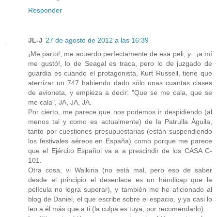
Responder
JL-J
27 de agosto de 2012 a las 16:39
¡Me parto!, me acuerdo perfectamente de esa peli, y...¡a mí
me gustó!, lo de Seagal es traca, pero lo de juzgado de
guardia es cuando el protagonista, Kurt Russell, tiene que
aterrizar un 747 habiendo dado sólo unas cuantas clases
de avioneta, y empieza a decir: "Que se me cala, que se
me cala", JA, JA, JA.
Por cierto, me parece que nos podemos ir despidiendo (al
menos tal y como es actualmente) de la Patrulla Águila,
tanto por cuestiones presupuestarias (están suspendiendo
los festivales aéreos en España) como porque me parece
que el Ejército Español va a a prescindir de los CASA C-
101.
Otra cosa, vi Walkiria (no está mal, pero eso de saber
desde el principio el desenlace es un hándicap que la
película no logra superar), y también me he aficionado al
blog de Daniel, el que escribe sobre el espacio, y ya casi lo
leo a él más que a ti (la culpa es tuya, por recomendarlo).