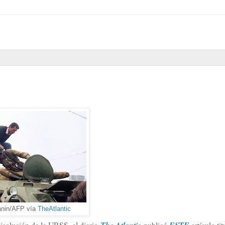
anin/AFP vía
TheAtlantic
disolución de la URSS, el diario
The Atlantic
publicó
ESTE
artículo ti