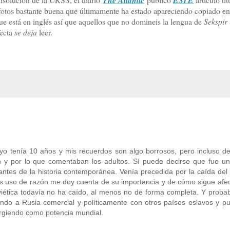
 fotos bastante buena que últimamente ha estado apareciendo copiado en
ue está en inglés así que aquellos que no domineis la lengua de
Sekspir
fecta
se deja
leer.
yo tenía 10 años y mis recuerdos son algo borrosos, pero incluso d
n y por lo que comentaban los adultos. Sí puede decirse que fue un
antes de la historia contemporánea. Venía precedida por la caída de
ás uso de razón me doy cuenta de su importancia y de cómo sigue afe
viética todavía no ha caído, al menos no de forma completa. Y proba
ndo a Rusia comercial y políticamente con otros países eslavos y p
urgiendo como potencia mundial.