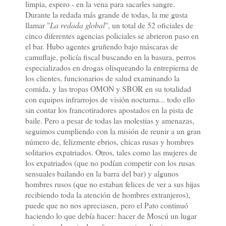
limpia, espero - en la vena para sacarles sangre.
Durante la redada más grande de todas, la me gusta
llamar "
La redada global
", un total de 52 oficiales de
cinco diferentes agencias policiales se abrieron paso en
el bar. Hubo agentes gruñendo bajo máscaras de
camuflaje, policía fiscal buscando en la basura, perros
especializados en drogas olisqueando la entrepierna de
los clientes, funcionarios de salud examinando la
comida, y las tropas OMON y SBOR en su totalidad
con equipos infrarrojos de visión nocturna... todo ello
sin contar los francotiradores apostados en la pista de
baile. Pero a pesar de todas las molestias y amenazas,
seguimos cumpliendo con la misión de reunir a un gran
número de, felizmente ebrios, chicas rusas y hombres
solitarios expatriados. Otros, tales como las mujeres de
los expatriados (que no podían competir con los rusas
sensuales bailando en la barra del bar) y algunos
hombres rusos (que no estaban felices de ver a sus hijas
recibiendo toda la atención de hombres extranjeros),
puede que no nos apreciasen, pero el Pato continuó
haciendo lo que debía hacer: hacer de Moscú un lugar