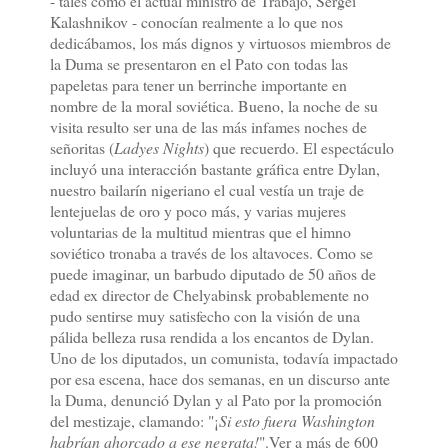
- tales como el actual ministro de Trabajo, Sergei
Kalashnikov - conocían realmente a lo que nos
dedicábamos, los más dignos y virtuosos miembros de
la Duma se presentaron en el Pato con todas las
papeletas para tener un berrinche importante en
nombre de la moral soviética. Bueno, la noche de su
visita resulto ser una de las más infames noches de
señoritas (
Ladyes Nights
) que recuerdo. El espectáculo
incluyó una interacción bastante gráfica entre Dylan,
nuestro bailarín nigeriano el cual vestía un traje de
lentejuelas de oro y poco más, y varias mujeres
voluntarias de la multitud mientras que el himno
soviético tronaba a través de los altavoces. Como se
puede imaginar, un barbudo diputado de 50 años de
edad ex director de Chelyabinsk probablemente no
pudo sentirse muy satisfecho con la visión de una
pálida belleza rusa rendida a los encantos de Dylan.
Uno de los diputados, un comunista, todavía impactado
por esa escena, hace dos semanas, en un discurso ante
la Duma, denunció Dylan y al Pato por la promoción
del mestizaje, clamando: "¡
Si esto fuera Washington
habrían ahorcado a ese negrata!
".Ver a más de 600