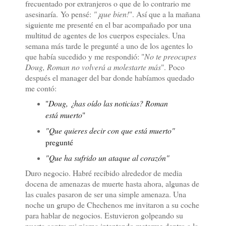
frecuentado por extranjeros o que de lo contrario me
asesinaría.
Yo pensé:
"¡que bien!
". Así que a la mañana
siguiente me presenté en el bar acompañado por una
multitud de agentes de los cuerpos especiales. Una
semana más tarde le pregunté a uno de los agentes lo
que había sucedido y me respondió: "
No te preocupes
Doug, Roman no volverá a molestarte más
".
Poco
después el manager del bar donde habíamos quedado
me contó:
"
Doug, ¿has oído las noticias? Roman
está muerto
"
"Que quieres decir con que está muerto"
pregunté
"Que ha sufrido un ataque al corazón"
Duro negocio. Habré recibido alrededor de media
docena de amenazas de muerte hasta ahora, algunas de
las cuales pasaron de ser una simple amenaza. Una
noche un grupo de Chechenos me invitaron a su coche
para hablar de negocios. Estuvieron golpeando su
puerta contra mi pierna intentando meterme dentro a la