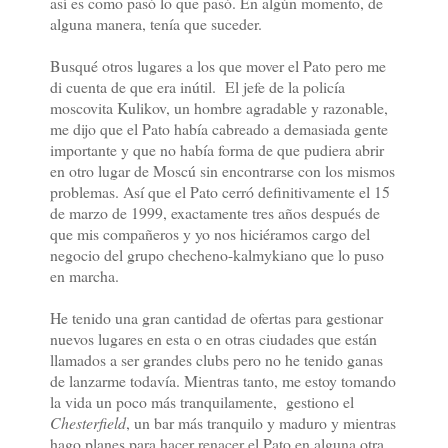
así es como pasó lo que pasó. En algún momento, de
alguna manera, tenía que suceder.
Busqué otros lugares a los que mover el Pato pero me
di cuenta de que era inútil. El jefe de la policía
moscovita Kulikov, un hombre agradable y razonable,
me dijo que el Pato había cabreado a demasiada gente
importante y que no había forma de que pudiera abrir
en otro lugar de Moscú sin encontrarse con los mismos
problemas. Así que el Pato cerró definitivamente el 15
de marzo de 1999, exactamente tres años después de
que mis compañeros y yo nos hiciéramos cargo del
negocio del grupo checheno-kalmykiano que lo puso
en marcha.
He tenido una gran cantidad de ofertas para gestionar
nuevos lugares en esta o en otras ciudades que están
llamados a ser grandes clubs pero no he tenido ganas
de lanzarme todavía. Mientras tanto, me estoy tomando
la vida un poco más tranquilamente, gestiono el
Chesterfield
, un bar más tranquilo y maduro y mientras
hago planes para hacer renacer el Pato en alguna otra