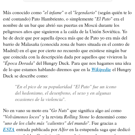
Más conocido como "
el infame
" o el "
legendario
" (según quién te lo
esté contando) Pato Hambriento, o simplemente "
El Pato
" era el
nombre de un bar que abrió sus puertas en Moscú durante los
peligrosos años que siguieron a la caída de la Unión Soviética. Yo
he de decir que por aquella época más que de Pato yo era más del
barrio de Malasaña (conocida zona de bares situada en el centro de
Madrid) en el que por cierto no recuerdo que existiese ningún bar
que coincida con la descripción dada por aquellos que vivieron la
"
Época Dorada
" del Hungry Duck. Para que nos hagamos una idea
de lo que estamos hablando diremos que en la
Wikipedia
el Hungry
Duck se describe como:
"
En el pico de su popularidad "El Pato" fue un icono
del hedonismo, el desenfreno, el sexo y en algunas
ocasiones de la violencia
".
No en vano su moto era "
Go Nuts
" que significa algo así como
"
Volvámonos locos
" y la revista
Rolling Stone
lo denominó como
"
uno de los clubs más "calientes" del mundo
". Fue gracias a
ESTA
entrada publicada por
Alfor
en la estupenda saga que dedicó