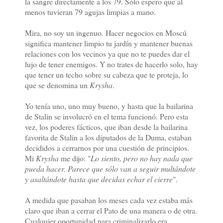
la sangre directamente a los 79. Sólo espero que al
menos tuvieran 79 agujas limpias a mano.
Mira, no soy un ingenuo. Hacer negocios en Moscú
significa mantener limpio tu jardín y mantener buenas
relaciones con los vecinos ya que no te puedes dar el
lujo de tener enemigos. Y no trates de hacerlo solo, hay
que tener un techo sobre su cabeza que te proteja, lo
que se denomina un
Krysha
.
Yo tenía uno, uno muy bueno, y hasta que la bailarina
de Stalin se involucró en el tema funcionó. Pero esta
vez, los poderes fácticos, que iban desde la bailarina
favorita de Stalin a los diputados de la Duma, estaban
decididos a cerrarnos por una cuestión de principios.
Mi
Krysha
me dijo: "
Lo siento, pero no hay nada que
pueda hacer. Parece que sólo van a seguir multándote
y asaltándote hasta que decidas echar el cierre
".
A medida que pasaban los meses cada vez estaba más
claro que iban a cerrar el Pato de una manera o de otra.
Cualquier oportunidad para criminalizarlo era