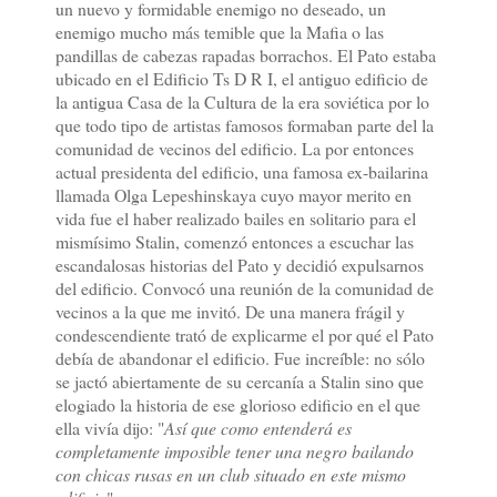
un nuevo y formidable enemigo no deseado, un
enemigo mucho más temible que la Mafia o las
pandillas de cabezas rapadas borrachos. El Pato estaba
ubicado en el Edificio Ts D R I, el antiguo edificio de
la antigua Casa de la Cultura de la era soviética por lo
que todo tipo de artistas famosos formaban parte del la
comunidad de vecinos del edificio. La por entonces
actual presidenta del edificio, una famosa ex-bailarina
llamada Olga Lepeshinskaya cuyo mayor merito en
vida fue el haber realizado bailes en solitario para el
mismísimo Stalin, comenzó entonces a escuchar las
escandalosas historias del Pato y decidió expulsarnos
del edificio. Convocó una reunión de la comunidad de
vecinos a la que me invitó. De una manera frágil y
condescendiente trató de explicarme el por qué el Pato
debía de abandonar el edificio. Fue increíble: no sólo
se jactó abiertamente de su cercanía a Stalin sino que
elogiado la historia de ese glorioso edificio en el que
ella vivía dijo: "
Así que como entenderá es
completamente imposible tener una negro bailando
con chicas rusas en un club situado en este mismo