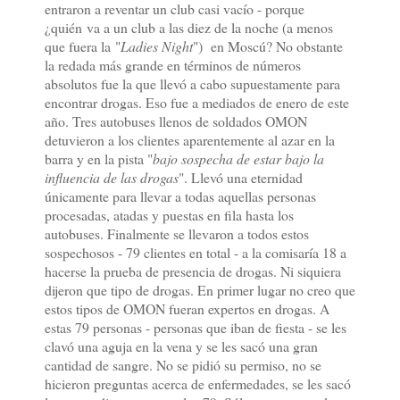
entraron a reventar un club casi vacío - porque
¿quién va a un club a las diez de la noche (a menos
que fuera la "
Ladies Night
") en Moscú? No obstante
la redada más grande en términos de números
absolutos fue la que llevó a cabo supuestamente para
encontrar drogas. Eso fue a mediados de enero de este
año. Tres autobuses llenos de soldados OMON
detuvieron a los clientes aparentemente al azar en la
barra y en la pista "
bajo sospecha de estar bajo la
influencia de las drogas
". Llevó una eternidad
únicamente para llevar a todas aquellas personas
procesadas, atadas y puestas en fila hasta los
autobuses. Finalmente se llevaron a todos estos
sospechosos - 79 clientes en total - a la comisaría 18 a
hacerse la prueba de presencia de drogas. Ni siquiera
dijeron que tipo de drogas. En primer lugar no creo que
estos tipos de OMON fueran expertos en drogas. A
estas 79 personas - personas que iban de fiesta - se les
clavó una aguja en la vena y se les sacó una gran
cantidad de sangre. No se pidió su permiso, no se
hicieron preguntas acerca de enfermedades, se les sacó