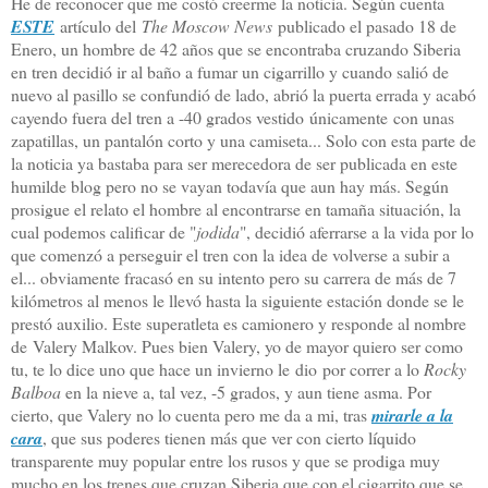
He de reconocer que me costó creerme la noticia. Según cuenta
ESTE
artículo del
The Moscow News
publicado el pasado 18 de
Enero, un hombre de 42 años que se encontraba cruzando Siberia
en tren decidió ir al baño a fumar un cigarrillo y cuando salió de
nuevo al pasillo se confundió de lado, abrió la puerta errada y acabó
cayendo fuera del tren a -40 grados vestido únicamente con unas
zapatillas, un pantalón corto y una camiseta... Solo con esta parte de
la noticia ya bastaba para ser merecedora de ser publicada en este
humilde blog pero no se vayan todavía que aun hay más. Según
prosigue el relato el hombre al encontrarse en tamaña situación, la
cual podemos calificar de "
jodida
", decidió aferrarse a la vida por lo
que comenzó a perseguir el tren con la idea de volverse a subir a
el... obviamente fracasó en su intento pero su carrera de más de 7
kilómetros al menos le llevó hasta la siguiente estación donde se le
prestó auxilio. Este superatleta es camionero y responde al nombre
de Valery Malkov. Pues bien Valery, yo de mayor quiero ser como
tu, te lo dice uno que hace un invierno le dio por correr a lo
Rocky
Balboa
en la nieve a, tal vez, -5 grados, y aun tiene asma. Por
cierto, que Valery no lo cuenta pero me da a mi, tras
mirarle a la
cara
, que sus poderes tienen más que ver con cierto líquido
transparente muy popular entre los rusos y que se prodiga muy
mucho en los trenes que cruzan Siberia que con el cigarrito que se