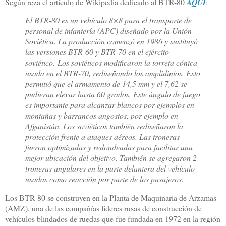
Según reza el artículo de Wikipedia dedicado al BTR-80
AQUÍ
:
El BTR-80 es un vehículo 8×8 para el transporte de
personal de infantería (APC) diseñado por la Unión
Soviética. La producción comenzó en 1986 y sustituyó
las versiones BTR-60 y BTR-70 en el ejército
soviético.
Los soviéticos modificaron la torreta cónica
usada en el BTR-70, rediseñando los amplidinios. Esto
permitió que el armamento de 14,5 mm y el 7,62 se
pudieran elevar hasta 60 grados. Este ángulo de fuego
es importante para alcanzar blancos por ejemplos en
montañas y barrancos angostos, por ejemplo en
Afganistán. Los soviéticos también rediseñaron la
protección frente a ataques aéreos. Las troneras
fueron optimizadas y redondeadas para facilitar una
mejor ubicación del objetivo. También se agregaron 2
troneras angulares en la parte delantera del vehículo
usadas como reacción por parte de los pasajeros.
Los BTR-80 se construyen en la Planta de Maquinaria de Arzamas
(AMZ), una de las compañías lideres rusas de construcción de
vehículos blindados de ruedas que fue fundada en 1972 en la región