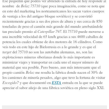
Ese pequeñín que podéis ver abriendo la entrada de hoy responde al
nombre de
Belaz 75710
(que poca imaginación, como se nota que
en esto del marketing los norteamericanos les sacan varios cuerpos
de ventaja a los del antiguo bloque soviético) y se convirtió
recientemente gracias a sus dos pisos de altura y sus cerca de 850
toneladas de peso el camión más grande del mundo arrebatándole
tan preciado premio al
Caterpillar 797
. El
75710
puede moverse a
una increíble velocidad de 65 km/h gracias a sus 4600 caballos de
potencia los cuales obtiene de dos motores de 16 cilindros. Como
veis todo en este hijo de Bielorrusia es a lo grande y es que el
target
del 75710 no son las autobahn alemanas, no, son las
explotaciones mineras siberianas donde lo más importante es
minimizar viajes y transportar en cada uno el mayor número de
material que sea posible. Pero bueno, aun más interesante que el
propio camión
Belaz
me resulta la fabrica donde nacen el 30% de
los camiones de minería pesados, algo que tuvo la fortuna de visitar
Escogido7
y que documentó en
ESTA
entrada en la que se puede
apreciar el sabor añejo de una fábrica soviética en pleno siglo XXI.