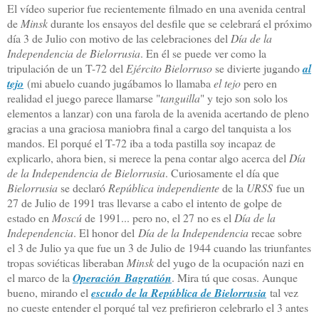
El vídeo superior fue recientemente filmado en una avenida central
de
Minsk
durante los ensayos del desfile que se celebrará el próximo
día 3 de Julio con motivo de las celebraciones del
Día de la
Independencia de Bielorrusia
. En él se puede ver como la
tripulación de un T-72 del
Ejército Bielorruso
se divierte jugando
al
tejo
(mi abuelo cuando jugábamos lo llamaba
el tejo
pero en
realidad el juego parece llamarse "
tanguilla
" y tejo son solo los
elementos a lanzar) con una farola de la avenida acertando de pleno
gracias a una graciosa maniobra final a cargo del tanquista a los
mandos. El porqué el T-72 iba a toda pastilla soy incapaz de
explicarlo, ahora bien, si merece la pena contar algo acerca del
Día
de la Independencia de Bielorrusia
. Curiosamente el día que
Bielorrusia
se declaró
República independiente
de la
URSS
fue un
27 de Julio de 1991 tras llevarse a cabo el intento de golpe de
estado en
Moscú
de 1991... pero no, el 27 no es el
Día de la
Independencia
. El honor del
Día de la Independencia
recae sobre
el 3 de Julio ya que fue un 3 de Julio de 1944 cuando las triunfantes
tropas soviéticas liberaban
Minsk
del yugo de la ocupación nazi en
el marco de la
Operación
Bagratión
. Mira tú que cosas. Aunque
bueno, mirando el
escudo de la República de Bielorrusia
tal vez
no cueste entender el porqué tal vez prefirieron celebrarlo el 3 antes