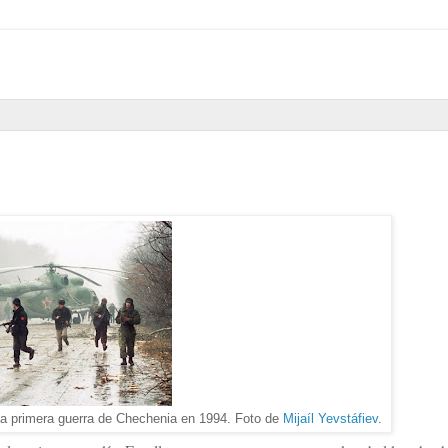
 la primera guerra de Chechenia en 1994. Foto de
Mijaíl Yevstáfiev
.