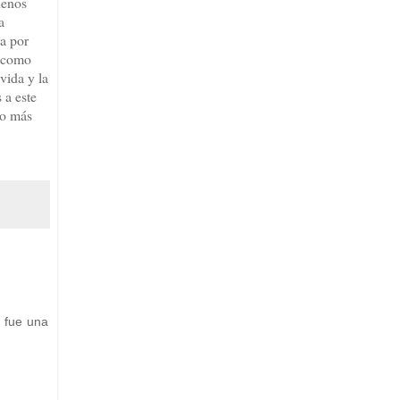
henos
a
la por
a como
vida y la
 a este
to más
 fue una