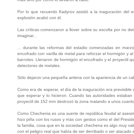
Por lo que recuerdo Kadyrov asistió a la inaguración de
explosión acabó con él.
Las críticas comenzaron a llover sobre su escolta por no de
imaginar...
... durante las reformas del estadio comenzadas en marzo
encofrado con varilla de metal para reforzar el hormigón y al 
barrotes. Llenaron de hormigón el encofrado y el proyectil qu
detectores de metales.
Sólo dejaron una pequeña antena con la apariencia de un ca
Como era de esperar, el día de la inaguración era previsible 
que esperar y lo hicieron. Cuando las autoridades estaban e
proyectil de 152 mm destrozó la zona matando a unos cuanto
Como Chechenia es una suerte de república feudal al asesin
hizo piña con los rusos y más con gestos como el del Preside
la familia, cosa que en la sociedad chechena es algo muy va
con el peligro real que había de ser derribado o ser atacado e