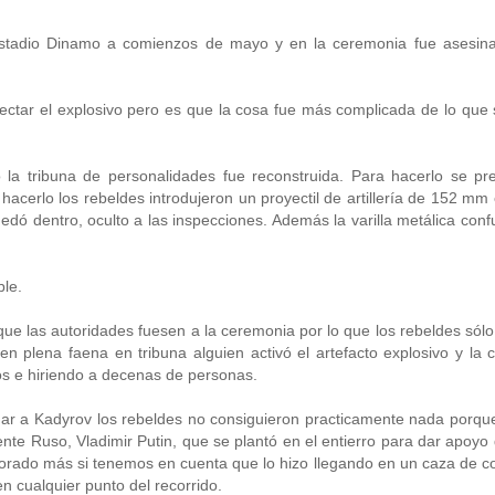
l estadio Dinamo a comienzos de mayo y en la ceremonia fue asesin
tectar el explosivo pero es que la cosa fue más complicada de lo que
 la tribuna de personalidades fue reconstruida. Para hacerlo se pr
hacerlo los rebeldes introdujeron un proyectil de artillería de 152 mm 
edó dentro, oculto a las inspecciones. Además la varilla metálica conf
ble.
que las autoridades fuesen a la ceremonia por lo que los rebeldes sólo
n plena faena en tribuna alguien activó el artefacto explosivo y la 
s e hiriendo a decenas de personas.
ar a Kadyrov los rebeldes no consiguieron practicamente nada porqu
nte Ruso, Vladimir Putin, que se plantó en el entierro para dar apoyo 
lorado más si tenemos en cuenta que lo hizo llegando en un caza de 
n cualquier punto del recorrido.