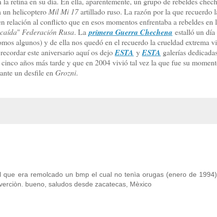
 la retina en su día. En ella, aparentemente, un grupo de rebeldes chec
a un helicoptero
Mil Mi 17
artillado ruso. La razón por la que recuerdo l
n relación al conflicto que en esos momentos enfrentaba a rebeldes en 
 caída
"
Federación Rusa
. La
primera Guerra Chechena
estalló un dí
omos algunos) y de ella nos quedó en el recuerdo la crueldad extrema vi
 recordar este aniversario aquí os dejo
ESTA
y
ESTA
galerías dedicadas
olo cinco años más tarde y que en 2004 vivió tal vez la que fue su momen
rante un desfile en
Grozni
.
el que era remolcado un bmp el cual no tenìa orugas (enero de 1994)
ubverciòn. bueno, saludos desde zacatecas, Mèxico