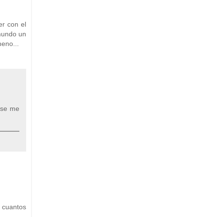
r con el
mundo un
heno...
y se me
s cuantos