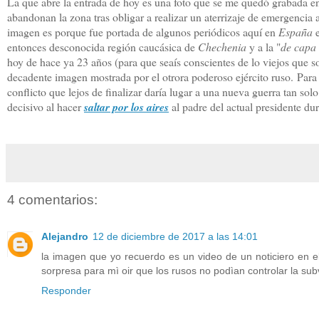
La que abre la entrada de hoy es una foto que se me quedó grabada en
abandonan la zona tras obligar a realizar un aterrizaje de emergencia 
imagen es porque fue portada de algunos periódicos aquí en
España
e
entonces desconocida región caucásica de
Chechenia
y a la "
de capa
hoy de hace ya 23 años (para que seaís conscientes de lo viejos que s
decadente imagen mostrada por el otrora poderoso ejército ruso.
Para
conflicto que lejos de finalizar daría lugar a una nueva guerra tan s
decisivo al hacer
saltar por los aires
al padre del actual presidente du
4 comentarios:
Alejandro
12 de diciembre de 2017 a las 14:01
la imagen que yo recuerdo es un video de un noticiero en 
sorpresa para mì oir que los rusos no podìan controlar la s
Responder