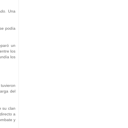
ado. Una
 se podía
eparó un
entre los
undía los
 tuvieron
carga del
e su clan
directo a
combate y