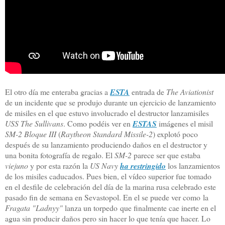
El otro día me enteraba gracias a
ESTA
entrada de
The Aviationist
de un incidente que se produjo durante un ejercicio de lanzamiento
de misiles en el que estuvo involucrado el destructor lanzamisiles
USS The Sullivans
. Como podéis ver en
ESTAS
imágenes el misil
SM-2 Bloque III
(
Raytheon Standard Missile-2
) explotó poco
después de su lanzamiento produciendo daños en el destructor y
una bonita fotografía de regalo. El
SM-2
parece ser que estaba
viejuno
y por esta razón la
US Navy
ha restringido
los lanzamientos
de los misiles caducados. Pues bien, el vídeo superior fue tomado
en el desfile de celebración del día de la marina rusa celebrado este
pasado fin de semana en Sevastopol. En el se puede ver como la
Fragata "Ladnyy"
lanza un torpedo que finalmente cae inerte en el
agua sin producir daños pero sin hacer lo que tenía que hacer. Lo