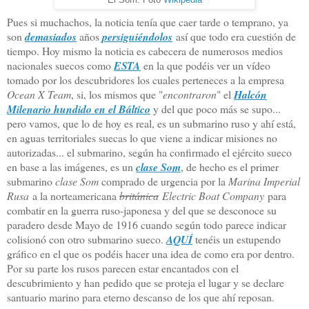
Pues si muchachos, la noticia tenía que caer tarde o temprano, ya
son
demasiados
años
persiguiéndolos
así que todo era cuestión de
tiempo. Hoy mismo la noticia es cabecera de numerosos medios
nacionales suecos como
ESTA
en la que podéis ver un vídeo
tomado por los descubridores los cuales perteneces a la empresa
Ocean X Team
, si, los mismos que "
encontraron
" el
Halcón
Milenario hundido en el Báltico
y del que poco más se supo...
pero vamos, que lo de hoy es real, es un submarino ruso y ahí está,
en aguas territoriales suecas lo que viene a indicar misiones no
autorizadas... el submarino, según ha confirmado el ejército sueco
en base a las imágenes, es un
clase Som
, de hecho es el primer
submarino
clase Som
comprado de urgencia por la
Marina Imperial
Rusa
a la norteamericana
británica
Electric Boat Company
para
combatir en la guerra ruso-japonesa y del que se desconoce su
paradero desde Mayo de 1916 cuando según todo parece indicar
colisionó con otro submarino sueco.
AQUÍ
tenéis un estupendo
gráfico en el que os podéis hacer una idea de como era por dentro.
Por su parte los rusos parecen estar encantados con el
descubrimiento y han pedido que se proteja el lugar y se declare
santuario marino para eterno descanso de los que ahí reposan.