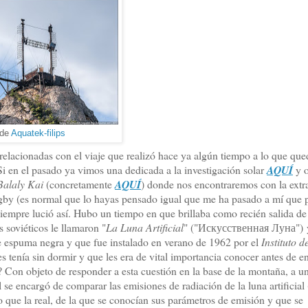
 de
Aquatek-filips
relacionadas con el viaje que realizó hace ya algún tiempo a lo que que
 Si en el pasado ya vimos una dedicada a la investigación solar
AQUÍ
y o
Balaly Kai
(concretamente
AQUÍ
) donde nos encontraremos con la extr
rugby (es normal que lo hayas pensado igual que me ha pasado a mí que 
 siempre lució así. Hubo un tiempo en que brillaba como recién salida de 
 soviéticos le llamaron "
La Luna Artificial
" ("Искусственная Луна")
e espuma negra y que fue instalado en verano de 1962 por el
Instituto d
s tenía sin dormir y que les era de vital importancia conocer antes de e
a? Con objeto de responder a esta cuestión en la base de la montaña, a 
l se encargó de comparar las emisiones de radiación de la luna artificial 
o que la real, de la que se conocían sus parámetros de emisión y que se