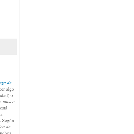
eza de
er algo
udad) o
un
museo
está
za
. Según
ica de
muchos