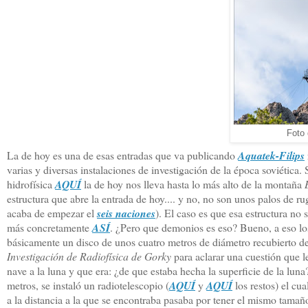
Foto
La de hoy es una de esas entradas que va publicando
Aquatek-Filips
varias y diversas instalaciones de investigación de la época soviética.
hidrofísica
AQUÍ
la de hoy nos lleva hasta lo más alto de la montaña
estructura que abre la entrada de hoy.... y no, no son unos palos de 
acaba de empezar el
seis naciones
). El caso es que esa estructura no
más concretamente
ASÍ
. ¿Pero que demonios es eso? Bueno, a eso los
básicamente un disco de unos cuatro metros de diámetro recubierto d
Investigación de Radiofísica de Gorky
para aclarar una cuestión que le
nave a la luna y que era: ¿de que estaba hecha la superficie de la lun
metros, se instaló un radiotelescopio (
AQUÍ
y
AQUÍ
los restos) el cua
a la distancia a la que se encontraba pasaba por tener el mismo tamañ