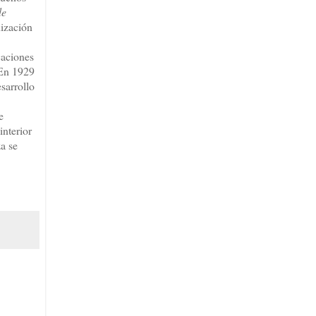
de
ización
caciones
 En 1929
sarrollo
e
interior
za se