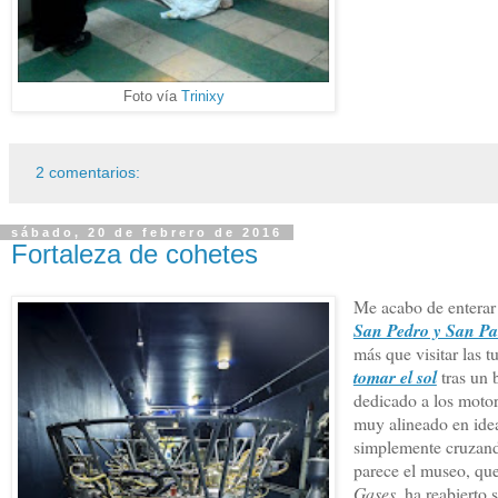
Foto vía
Trinixy
2 comentarios:
sábado, 20 de febrero de 2016
Fortaleza de cohetes
Me acabo de enterar
San Pedro y San Pa
más que visitar las t
tomar el sol
tras un 
dedicado a los motor
muy alineado en idea
simplemente cruzan
parece el museo, qu
Gases
, ha reabierto