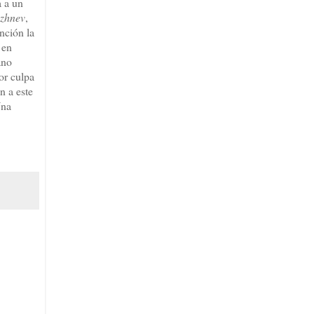
a a un
ezhnev
,
ención la
 en
ano
or culpa
n a este
Una