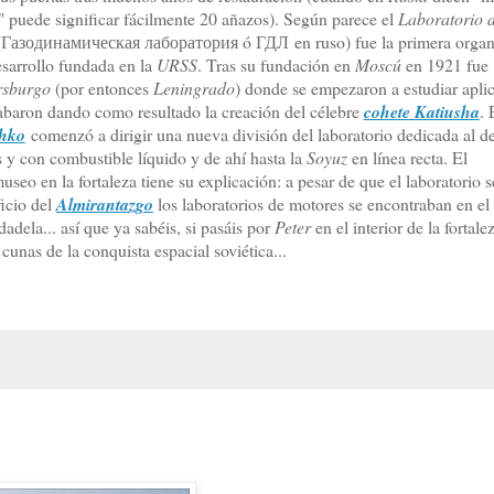
" puede significar fácilmente 20 añazos). Según parece el
Laboratorio 
Газодинамическая лаборатория ó ГДЛ en ruso) fue la primera organ
esarrollo fundada en la
URSS
. Tras su fundación en
Moscú
en 1921 fue
rsburgo
(por entonces
Leningrado
) donde se empezaron a estudiar apli
abaron dando como resultado la creación del célebre
cohete Katiusha
.
shko
comenzó a dirigir una nueva división del laboratorio dedicada al de
s y con combustible líquido y de ahí hasta la
Soyuz
en línea recta. El
seo en la fortaleza tiene su explicación: a pesar de que el laboratorio s
ficio del
Almirantazgo
los laboratorios de motores se encontraban en el 
dadela... así que ya sabéis, si pasáis por
Peter
en el interior de la fortale
cunas de la conquista espacial soviética...