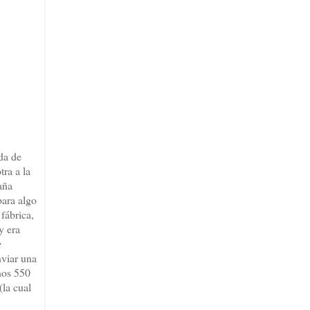
da de
tra a la
aña
para algo
fábrica,
y era
e
nviar una
unos 550
(la cual