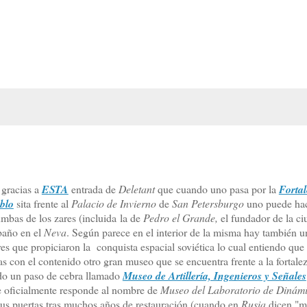
 gracias a
ESTA
entrada de
Deletant
que cuando uno pasa por la
Fortal
blo
sita frente al
Palacio de Invierno
de
San Petersburgo
uno puede hac
umbas de los zares (
incluida
la de
Pedro el Grande,
el fundador de la ci
baño en el
Neva
. Según parece en el interior de la misma hay también 
es que propiciaron la conquista espacial soviética lo cual entiendo que 
s con el contenido otro gran museo que se encuentra frente a la fortale
do un paso de cebra llamado
Museo de Artillería, Ingenieros y Señales
e oficialmente responde al nombre de
Museo del Laboratorio de Dinám
 sus puertas tras muchos años de restauración (cuando en
Rusia
dicen "