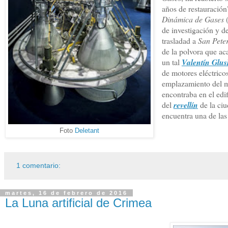
años de restauración
Dinámica de Gases
(
de investigación y d
trasladad a
San Pete
de la polvora que ac
un tal
Valentín Glu
de motores eléctrico
emplazamiento del mu
encontraba en el edi
del
revellín
de la ciu
encuentra una de las 
Foto
Deletant
1 comentario:
martes, 16 de febrero de 2016
La Luna artificial de Crimea