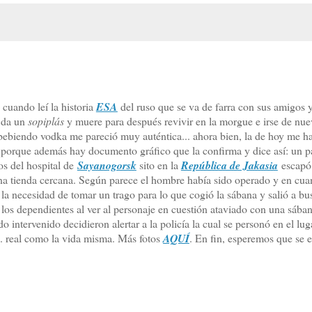
cuando leí la historia
ESA
del ruso que se va de farra con sus amigos 
e da un
sopiplás
y muere para después revivir en la morgue e irse de nu
bebiendo vodka me pareció muy auténtica... ahora bien, la de hoy me h
 porque además hay documento gráfico que la confirma y dice así: un p
os del hospital de
Sayanogorsk
sito en la
República de Jakasia
escapó 
a tienda cercana. Según parece el hombre había sido operado y en cuan
ó la necesidad de tomar un trago para lo que cogió la sábana y salió a bu
 los dependientes al ver al personaje en cuestión ataviado con una sába
o intervenido decidieron alertar a la policía la cual se personó en el lug
... real como la vida misma. Más fotos
AQUÍ
. En fin, esperemos que se 