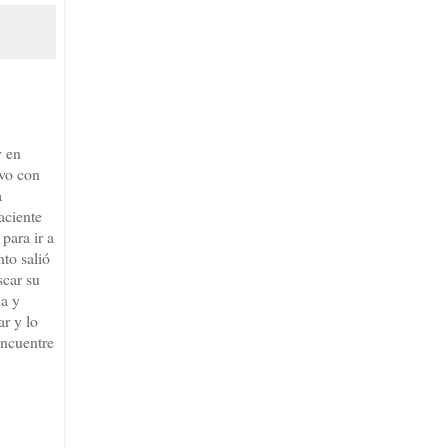
y en
evo con
a
aciente
para ir a
to salió
scar su
na y
ar y lo
encuentre