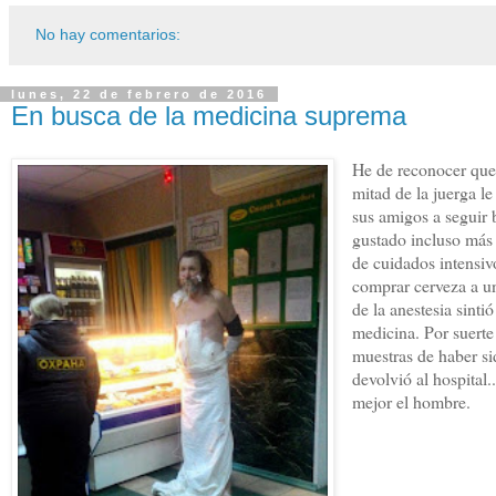
No hay comentarios:
lunes, 22 de febrero de 2016
En busca de la medicina suprema
He de reconocer que 
mitad de la juerga l
sus amigos a seguir 
gustado incluso más
de cuidados intensiv
comprar cerveza a un
de la anestesia sinti
medicina. Por suerte
muestras de haber sid
devolvió al hospital
mejor el hombre.