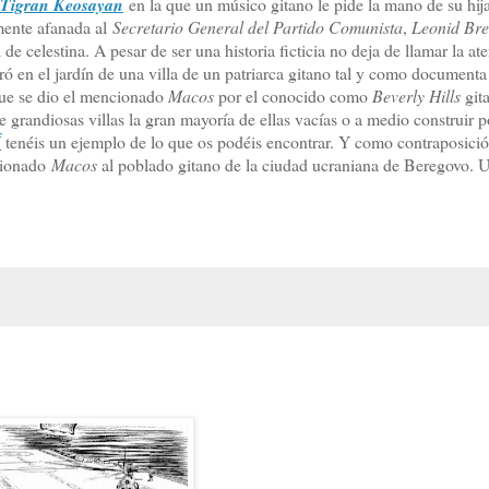
Tigran Keosayan
en la que un músico gitano le pide la mano de su hij
ente afanada al
Secretario General del Partido Comunista
,
Leonid Br
e celestina. A pesar de ser una historia ficticia no deja de llamar la at
ró en el jardín de una villa de un patriarca gitano tal y como documenta
que se dio el mencionado
Macos
por el conocido como
Beverly Hills
git
e grandiosas villas la gran mayoría de ellas vacías o a medio construir p
Í
tenéis un ejemplo de lo que os podéis encontrar. Y como contraposició
ncionado
Macos
al poblado gitano de la ciudad ucraniana de Beregovo. 