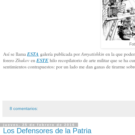
Fo
Así se llama
ESTA
galería publicada por
Amyatishkin
en la que podemo
forero
Zhukov
en
ESTE
hilo recopilatorio de arte militar que se ha 
sentimientos contrapuestos: por un lado me dan ganas de tirarme sobre 
8 comentarios:
jueves, 25 de febrero de 2016
Los Defensores de la Patria