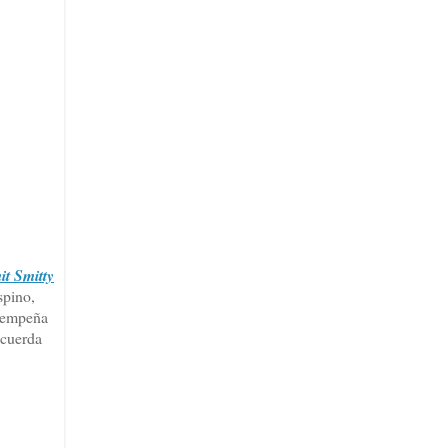
it Smitty
spino,
 empeña
ecuerda