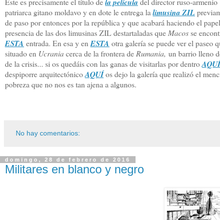
Este es precisamente el título de
la película
del director ruso-armenio
patriarca gitano moldavo y en dote le entrega la
limusina ZIL
previam
de paso por entonces por la república y que acabará haciendo el papel d
presencia de las dos limusinas ZIL destartaladas que
Macos
se encont
ESTA
entrada. En esa y en
ESTA
otra galería se puede ver el paseo 
situado en
Ucrania
cerca de la frontera de
Rumania,
un barrio lleno d
de la crisis... si os quedáis con las ganas de visitarlas por dentro
AQU
despiporre arquitectónico
AQUÍ
os dejo la galería que realizó el me
pobreza que no nos es tan ajena a algunos.
No hay comentarios:
domingo, 28 de febrero de 2016
Militares en blanco y negro