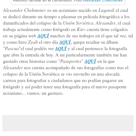
Reunión familiar en el cementerio. Foto
Alexander Chekmenev
Alexander Chekmenev
es un ucraniano nacido en
Lugansk
el cual
se dedicó durante un tiempo a plasmar en película fotográfica a los
damnificados del colapso de la
Unión Soviética
.
Alexander
, el cual
trabaja actualmente como fotógrafo en
Kiev
cuenta tiene colgados
en su página web
AQUÍ
muchos de sus trabajos en el que tal vez, tal
y como hizo
Zyalt
el otro día
AQUÍ
, quepa resaltar su álbum
"
Pascua
"el cual podéis ver
AQUÍ
y al cual pertenece la fotografía
que abre la entrada de hoy. A mi particularmente también me han
gustado otras historias como "
Pasaportes
"
AQUÍ
en la que
Alexander
nos cuenta acompañado de sus fotografías como tras el
colapso de la Unión Soviética se vio envuelto en una alocada
carrera para fotografiar a ciudadanos que no podían pagarse un
fotógrafo y así poder tener una fotografía para el nuevo pasaporte
ucraniano... vamos, un gustazo.