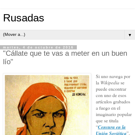
Rusadas
▼
martes, 4 de octubre de 2016
"Cállate que te vas a meter en un buen
lío"
Si uno navega por
la
Wikipedia
se
puede encontrar
con uno de esos
artículos grabados
a fuego en el
imaginario popular
que se titula
“
Censura en la
Unión Soviética
”,