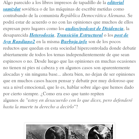
Algo parecido a los libros impresos de tapadillo de la
editorial
samizdat
soviética o de las máquinas de escribir metidas como
contrabando de la comunista
República Democrática Alemana
. Se
podrá estar de acuerdo o no con las opiniones que muchos de ellos
expresan pero lugares como los
audios/podcast de Disidencia
, la
desaparecida
Heterodoxia
,
Transición Estructural
o los
post de
Ayn Randiano2
en la misma
Burbuja.info
son de los pocos
reductos que quedan en esta sociedad hipercontrolada donde debatir
abiertamente de todos los temas independientemente de que sean
espinosos o no. Desde luego que las opiniones en muchas ocasiones
no tienen ni pies ni cabeza y en algunos casos son aparentemente
alocadas y sin ninguna base... ahora bien, no dejan de ser opiniones
que en muchos casos hacen pensar y debatir por muy doloroso que
sea a nivel emocional, que lo es, hablar sobre algo que hemos dado
por cierto siempre. ¿C
omo era eso
que tanto repiten
algunos
de
"e
stoy en desacuerdo con lo que dices, pero defenderé
hasta la muerte tu derecho a decirlo
"?