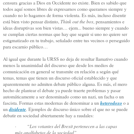
censura
gracias a Dios en Occidente no existe. Bien es sabido que
todos aquí somos libres de expresarnos como queramos siempre y
cuando no lo hagamos de forma violenta. Es más, incluso disentir
está bien visto pensar distinto,
Think out the box
, pensamientos e
ideas disruptivas son bien vistas… ejem... bueno siempre y cuando
se cumplan ciertas normas que hay que seguir si uno no quiere ser
estigmatizado en tu trabajo, señalado entre tus vecinos o perseguido
para escarnio público…
Al igual que durante la URSS no deja de resultar llamativo cuando
menos la unanimidad del discurso que desde los medios de
comunicación en general se transmite en relación a según qué
temas, temas que tienen un discurso oficial establecido y que
aparentemente no admiten debate público alguna. Es más, el mero
hecho de plantear el debate ya puede traerte problemas y pasar
automáticamente a ser denominado como un nazi, un facha o un
fascista. Formas estas modernas de denominar a un
heterodoxo
o a
un
disidente
. Ejemplos de discurso único sobre el que no se puede
debatir en sociedad abiertamente hay a raudales:
· “Los votantes del Brexit pertenecen a las capas
más analfabetas de la sociedad”