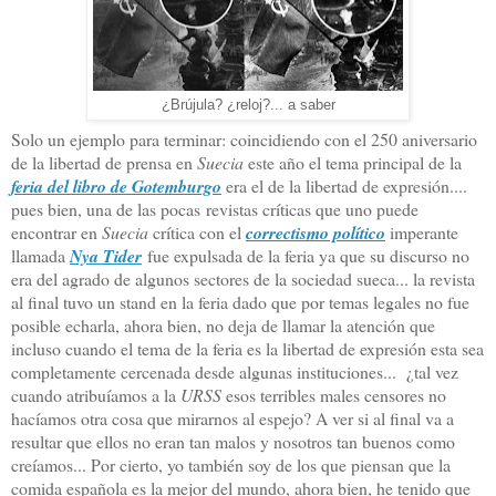
¿Brújula? ¿reloj?... a saber
Solo un ejemplo para terminar: coincidiendo con el 250 aniversario
de la libertad de prensa en
Suecia
este año el tema principal de la
feria del libro de Gotemburgo
era el de la libertad de expresión....
pues bien, una de las pocas
revistas críticas que uno puede
encontrar en
Suecia
crítica con el
correctismo político
imperante
llamada
Nya Tider
fue expulsada de la feria ya que su discurso no
era del agrado de algunos sectores de la sociedad sueca... la revista
al final tuvo un stand en la feria dado que por temas legales no fue
posible echarla, ahora bien, no deja de llamar la atención que
incluso cuando el tema de la feria es la libertad de expresión esta sea
completamente cercenada desde algunas instituciones...
¿tal vez
cuando atribuíamos a la
URSS
esos terribles males censores no
hacíamos otra cosa que mirarnos al espejo? A ver si al final va a
resultar que ellos no eran tan malos y nosotros tan buenos como
creíamos... Por cierto, yo también soy de los que piensan que la
comida española es la mejor del mundo, ahora bien, he tenido que