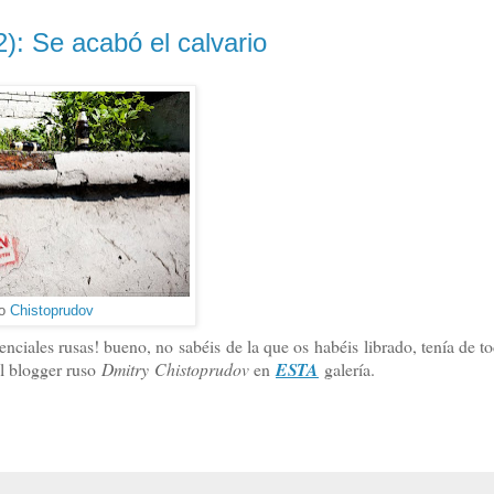
): Se acabó el calvario
to
Chistoprudov
nciales rusas! bueno, no sabéis de la que os habéis librado, tenía de t
el blogger ruso
Dmitry Chistoprudov
en
ESTA
galería.