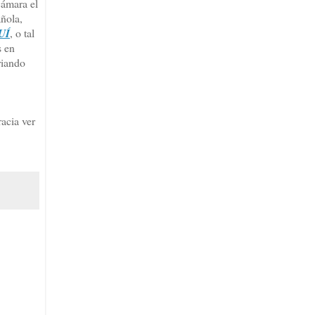
cámara el
ñola,
UÍ
, o tal
s en
riando
acia ver