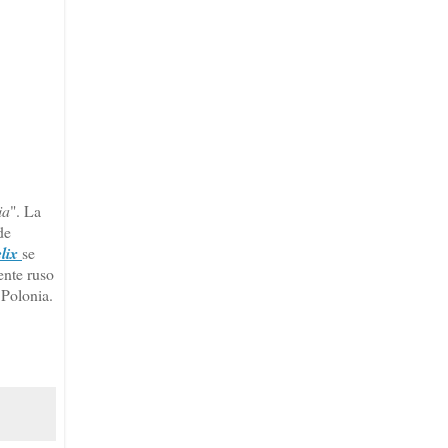
ia
". La
de
lix
se
ente ruso
 Polonia.