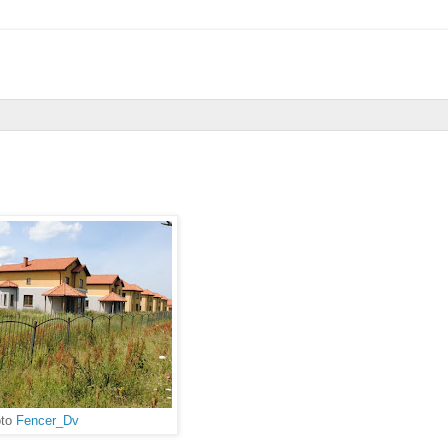
oto
Fencer_Dv