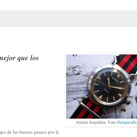
 mejor que los
Vostok Amphibia. Foto
RelojeríaR
ojes de las buenas pasaos por la