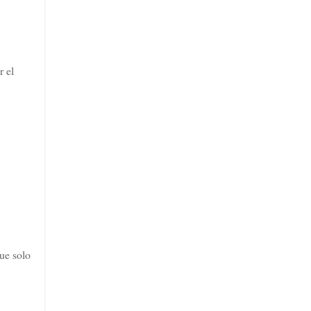
r el
que solo