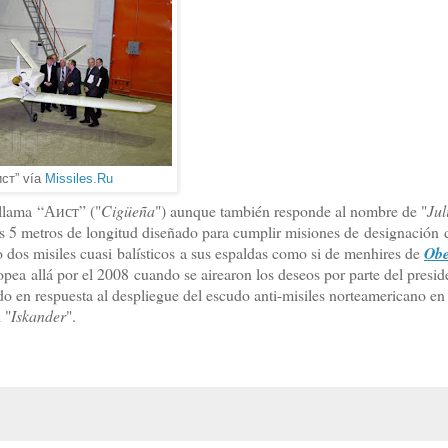
ст” vía
Missiles.Ru
 llama “Аист” ("
Cigüeña
") aunque también responde al nombre de "
Jul
s 5 metros de longitud diseñado para cumplir misiones de designación 
o dos misiles cuasi balísticos a sus espaldas como si de menhires de
Obe
ropea allá por el 2008 cuando se airearon los deseos por parte del presid
 en respuesta al despliegue del escudo anti-misiles norteamericano en
 "
Iskander
".