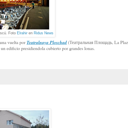
oscú. Foto
Elrahir
en
Ridus News
o una vuelta por
Teatralnaya Ploschad
(Театральная Площадь, La Plaza
 un edificio presidiendola cubierto por grandes lonas.