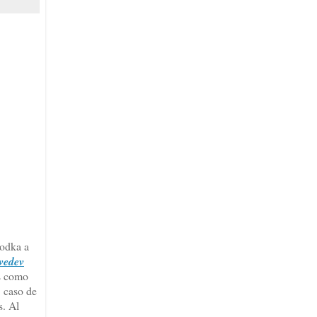
vodka a
dvedev
as como
n caso de
s. Al