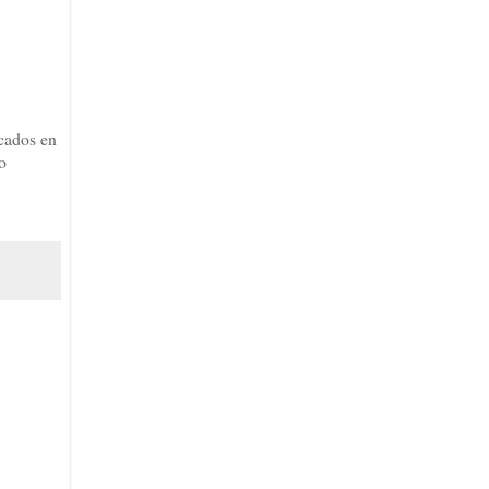
acados en
o