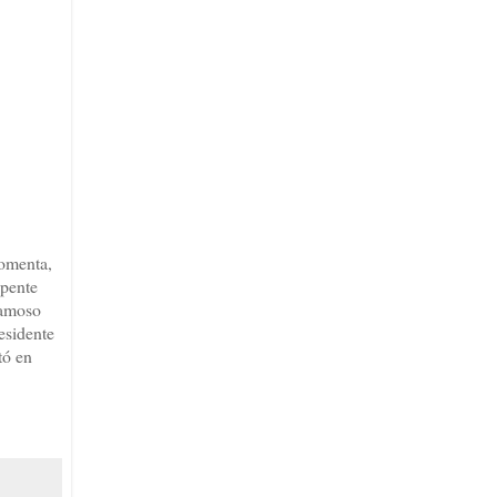
comenta,
epente
famoso
esidente
tó en