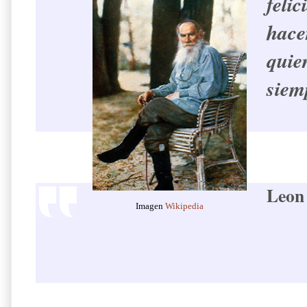
fel
hace
quie
siem
Leon 
Imagen
Wikipedia