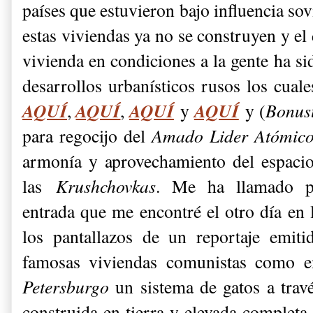
países que estuvieron bajo influencia sov
estas viviendas ya no se construyen y el
vivienda en condiciones a la gente ha si
desarrollos urbanísticos rusos los cua
AQUÍ
AQUÍ
AQUÍ
AQUÍ
,
,
y
y (
Bonus
para regocijo del
Amado Lider Atómic
armonía y aprovechamiento del espaci
las
Krushchovkas
. Me ha llamado pa
entrada que me encontré el otro día en 
los pantallazos de un reportaje emit
famosas viviendas comunistas como 
Petersburgo
un sistema de gatos a travé
construida en tierra y elevada completa