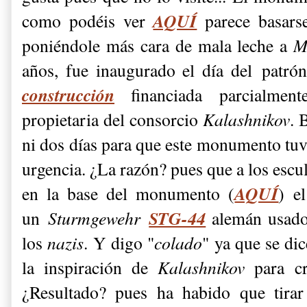
AQUÍ
como podéis ver
parece basar
poniéndole más cara de mala leche a
M
años, fue inaugurado el día del patró
construcción
financiada parcialme
propietaria del consorcio
Kalashnikov
. 
ni dos días para que este monumento tuv
urgencia. ¿La razón? pues que a los escul
AQUÍ
en la base del monumento (
) e
STG-44
un
Sturmgewehr
alemán usado
los
nazis
. Y digo "
colado
" ya que se dic
la inspiración de
Kalashnikov
para cr
¿Resultado? pues ha habido que tirar