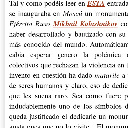
ESTA
Tal y como podéis leer en
entrad
se inauguraba en
Moscú
un monumento
Mikhail Kalashnikov
Ejército Ruso
co
haber desarrollado y bautizado con su 
más conocido del mundo. Automáticame
cabía esperar genero la polémica e
colectivos que rechazan la violencia en 
invento en cuestión ha dado
matarile
a 
de seres humanos y claro, eso de ded
que les suena raro. Sea como fuere 
indudablemente uno de los símbolos
queda justificado el dedicarle un monu
gusta pues que no lo visite... El monum