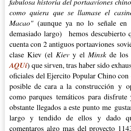
fabulosa historia del portaaviones chin
como quiera que se llamase el casi
Macao"
(aunque ya no lo señale en e
demasiado largo)
hemos descubierto q
cuenta con 2 antiguos portaaviones soviét
clase Kiev (el
Kiev
y el
Minsk
de los
AQUí
) que sirven, tras haber sido exha
oficiales del Ejercito Popular Chino con
posible de cara a la construcción y o
como parques temáticos para disfrute 
obstante llegados a este punto me gust
largo y tendido de ellos y dado q
comentaros algo mas del proyecto 114