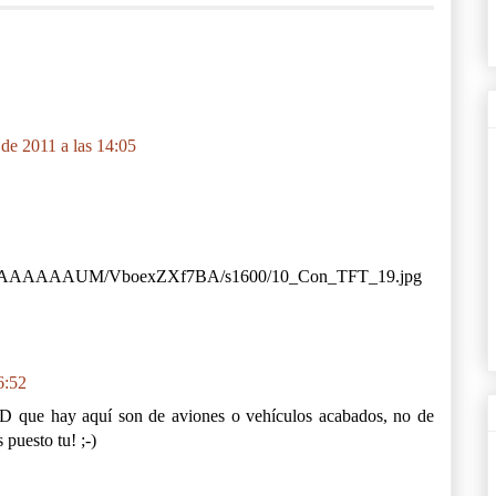
 de 2011 a las 14:05
AAAAAAUM/VboexZXf7BA/s1600/10_Con_TFT_19.jpg
6:52
3D que hay aquí son de aviones o vehículos acabados, no de
puesto tu! ;-)