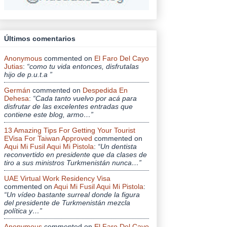
Últimos comentarios
Anonymous
commented on
El Faro Del Cayo
Jutias
:
“como tu vida entonces, disfrutalas
hijo de p.u.t.a ”
Germán
commented on
Despedida En
Dehesa
:
“Cada tanto vuelvo por acá para
disfrutar de las excelentes entradas que
contiene este blog, armo…”
13 Amazing Tips For Getting Your Tourist
EVisa For Taiwan Approved
commented on
Aqui Mi Fusil Aqui Mi Pistola
:
“Un dentista
reconvertido en presidente que da clases de
tiro a sus ministros Turkmenistán nunca…”
UAE Virtual Work Residency Visa
commented on
Aqui Mi Fusil Aqui Mi Pistola
:
“Un vídeo bastante surreal donde la figura
del presidente de Turkmenistán mezcla
política y…”
Anonymous
commented on
El Faro Del Cayo