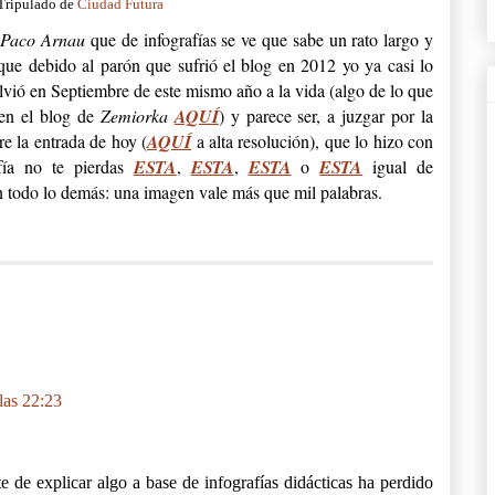
Tripulado de
Ciudad Futura
Paco Arnau
que de infografías se ve que sabe un rato largo y
ue debido al parón que sufrió el blog en 2012 yo ya casi lo
lvió en Septiembre de este mismo año a la vida (algo de lo que
 en el blog de
Zemiorka
AQUÍ
) y parece ser, a juzgar por la
e la entrada de hoy (
AQUÍ
a alta resolución), que lo hizo con
afía no te pierdas
ESTA
,
ESTA
,
ESTA
o
ESTA
igual de
n todo lo demás: una imagen vale más que mil palabras.
las 22:23
te de explicar algo a base de infografías didácticas ha perdido