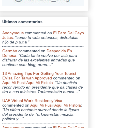
Últimos comentarios
Anonymous
commented on
El Faro Del Cayo
Jutias
:
“como tu vida entonces, disfrutalas
hijo de p.u.t.a ”
Germán
commented on
Despedida En
Dehesa
:
“Cada tanto vuelvo por acá para
disfrutar de las excelentes entradas que
contiene este blog, armo…”
13 Amazing Tips For Getting Your Tourist
EVisa For Taiwan Approved
commented on
Aqui Mi Fusil Aqui Mi Pistola
:
“Un dentista
reconvertido en presidente que da clases de
tiro a sus ministros Turkmenistán nunca…”
UAE Virtual Work Residency Visa
commented on
Aqui Mi Fusil Aqui Mi Pistola
:
“Un vídeo bastante surreal donde la figura
del presidente de Turkmenistán mezcla
política y…”
Anonymous
commented on
El Faro Del Cayo