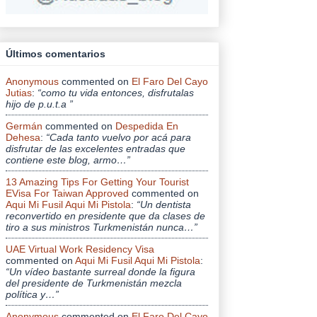
Últimos comentarios
Anonymous
commented on
El Faro Del Cayo
Jutias
:
“como tu vida entonces, disfrutalas
hijo de p.u.t.a ”
Germán
commented on
Despedida En
Dehesa
:
“Cada tanto vuelvo por acá para
disfrutar de las excelentes entradas que
contiene este blog, armo…”
13 Amazing Tips For Getting Your Tourist
EVisa For Taiwan Approved
commented on
Aqui Mi Fusil Aqui Mi Pistola
:
“Un dentista
reconvertido en presidente que da clases de
tiro a sus ministros Turkmenistán nunca…”
UAE Virtual Work Residency Visa
commented on
Aqui Mi Fusil Aqui Mi Pistola
:
“Un vídeo bastante surreal donde la figura
del presidente de Turkmenistán mezcla
política y…”
Anonymous
commented on
El Faro Del Cayo