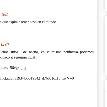
 10:42
ís que aspira a tener peso en el mundo
 14:07
uchos sitios... de hecho, en la misma península podemos
nozco si seguirán igual):
ic.com/156vgxi.jpg
atic.flickr.com/193/455519342_d760c1c11b.jpg?v=0