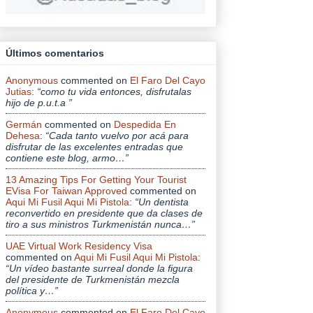
Últimos comentarios
Anonymous
commented on
El Faro Del Cayo
Jutias
:
“como tu vida entonces, disfrutalas
hijo de p.u.t.a ”
Germán
commented on
Despedida En
Dehesa
:
“Cada tanto vuelvo por acá para
disfrutar de las excelentes entradas que
contiene este blog, armo…”
13 Amazing Tips For Getting Your Tourist
EVisa For Taiwan Approved
commented on
Aqui Mi Fusil Aqui Mi Pistola
:
“Un dentista
reconvertido en presidente que da clases de
tiro a sus ministros Turkmenistán nunca…”
UAE Virtual Work Residency Visa
commented on
Aqui Mi Fusil Aqui Mi Pistola
:
“Un vídeo bastante surreal donde la figura
del presidente de Turkmenistán mezcla
política y…”
Anonymous
commented on
El Faro Del Cayo