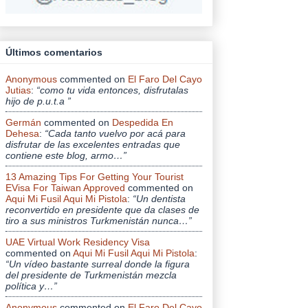
Últimos comentarios
Anonymous
commented on
El Faro Del Cayo
Jutias
:
“como tu vida entonces, disfrutalas
hijo de p.u.t.a ”
Germán
commented on
Despedida En
Dehesa
:
“Cada tanto vuelvo por acá para
disfrutar de las excelentes entradas que
contiene este blog, armo…”
13 Amazing Tips For Getting Your Tourist
EVisa For Taiwan Approved
commented on
Aqui Mi Fusil Aqui Mi Pistola
:
“Un dentista
reconvertido en presidente que da clases de
tiro a sus ministros Turkmenistán nunca…”
UAE Virtual Work Residency Visa
commented on
Aqui Mi Fusil Aqui Mi Pistola
:
“Un vídeo bastante surreal donde la figura
del presidente de Turkmenistán mezcla
política y…”
Anonymous
commented on
El Faro Del Cayo