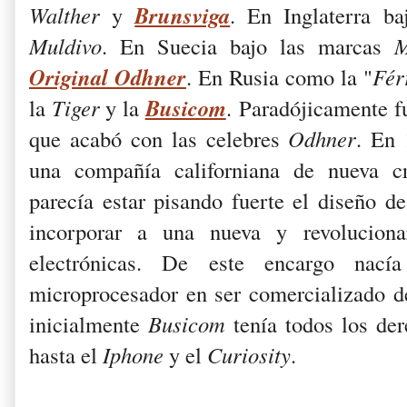
Brunsviga
Walther
y
. En Inglaterra b
Muldivo
. En Suecia bajo las marcas
Original Odhner
. En Rusia como la "
Fér
Busicom
la
Tiger
y la
.
Paradójicamente f
que acabó con las celebres
Odhner
. En
una compañía californiana de nueva 
parecía estar pisando fuerte el diseño de
incorporar a una nueva y revoluciona
electrónicas. De este encargo nac
microprocesador en ser comercializado de
inicialmente
Busicom
tenía todos los der
hasta el
Iphone
y el
Curiosity
.