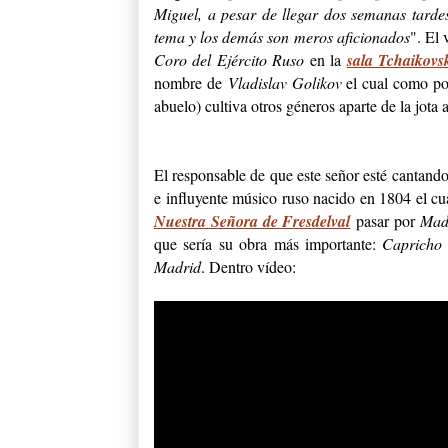
Miguel, a pesar de llegar dos semanas tardes 
tema y los demás son meros aficionados
". El 
Coro del Ejército Ruso
en la
sala Tchaikovs
nombre de
Vladislav Golikov
el cual como p
abuelo) cultiva otros géneros aparte de la jota
El responsable de que este señor esté cantan
e influyente músico ruso nacido en 1804 el cua
Nuestra Señora de Fresdelval
pasar por
Mad
que sería su obra más importante:
Capricho 
Madrid
. Dentro vídeo: