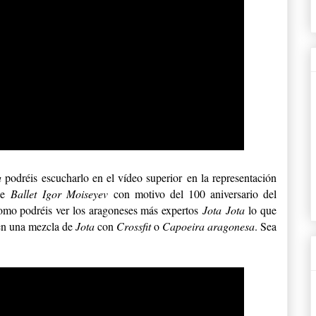
sa
podréis escucharlo en el vídeo superior
en la representación
de
Ballet Igor Moiseyev
con motivo del 100 aniversario del
como podréis ver los aragoneses más expertos
Jota
Jota
lo que
ien una mezcla de
Jota
con
Crossfit
o
Capoeira aragonesa
. Sea