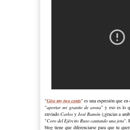
"
Give my two cents
" es una expresión que en 
"
aportar mi granito de arena
" y eso es lo 
enviado
Carlos
y
José Ramón
(¡gracias a ambo
"
Coro del Ejército Ruso cantando una jota
". 
blog tiene que diferenciarse para que tu quer