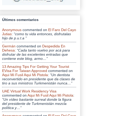
Últimos comentarios
Anonymous
commented on
El Faro Del Cayo
Jutias
:
“como tu vida entonces, disfrutalas
hijo de p.u.t.a ”
Germán
commented on
Despedida En
Dehesa
:
“Cada tanto vuelvo por acá para
disfrutar de las excelentes entradas que
contiene este blog, armo…”
13 Amazing Tips For Getting Your Tourist
EVisa For Taiwan Approved
commented on
Aqui Mi Fusil Aqui Mi Pistola
:
“Un dentista
reconvertido en presidente que da clases de
tiro a sus ministros Turkmenistán nunca…”
UAE Virtual Work Residency Visa
commented on
Aqui Mi Fusil Aqui Mi Pistola
:
“Un vídeo bastante surreal donde la figura
del presidente de Turkmenistán mezcla
política y…”
Anonymous
commented on
El Faro Del Cayo