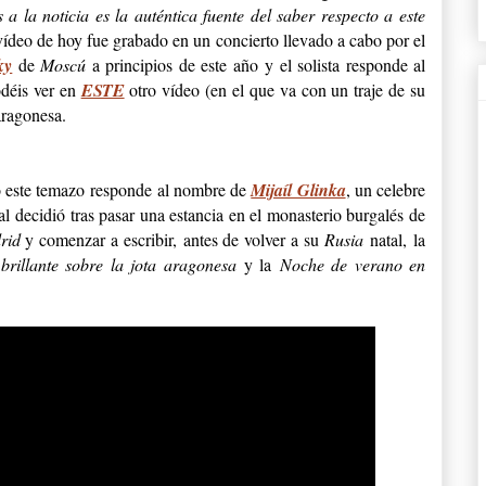
a la noticia es la auténtica fuente del saber respecto a este
vídeo de hoy fue grabado en un concierto llevado a cabo por el
ky
de
Moscú
a principios de este año y el solista responde al
odéis ver en
ESTE
otro vídeo (en el que va con un traje de su
 aragonesa.
do este temazo responde al nombre de
Mijaíl Glinka
, un celebre
l decidió tras pasar una estancia en el monasterio burgalés de
rid
y comenzar a escribir,
antes de volver a su
Rusia
natal,
la
brillante sobre la jota aragonesa
y la
Noche de verano en