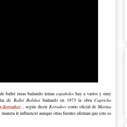
de ballet rusas bailando temas
españoles
hay a varios y muy
añía de
Ballet Bolshoi
bailando en 1973 la obra
Capricho
y-Korsakov
... según dicen
Korsakov
como oficial de
Marina
 manera le influenció aunque otras fuentes afirman que esto es