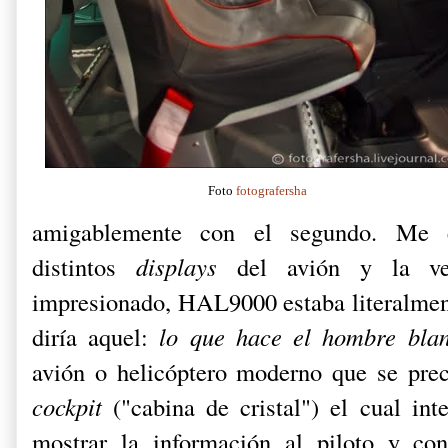
Foto
fotografersha
amigablemente con el segundo. Me e
distintos
displays
del avión y la ve
impresionado, HAL9000 estaba literalme
diría aquel:
lo que hace el hombre bla
avión o helicóptero moderno que se pre
cockpit
("cabina de cristal") el cual int
mostrar la información al piloto y c