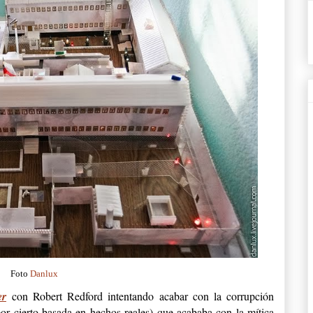
Foto
Danlux
er
con Robert Redford intentando acabar con la corrupción
or cierto basada en hechos reales) que acababa con la mítica