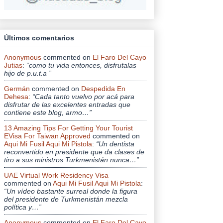
Últimos comentarios
Anonymous
commented on
El Faro Del Cayo
Jutias
:
“como tu vida entonces, disfrutalas
hijo de p.u.t.a ”
Germán
commented on
Despedida En
Dehesa
:
“Cada tanto vuelvo por acá para
disfrutar de las excelentes entradas que
contiene este blog, armo…”
13 Amazing Tips For Getting Your Tourist
EVisa For Taiwan Approved
commented on
Aqui Mi Fusil Aqui Mi Pistola
:
“Un dentista
reconvertido en presidente que da clases de
tiro a sus ministros Turkmenistán nunca…”
UAE Virtual Work Residency Visa
commented on
Aqui Mi Fusil Aqui Mi Pistola
:
“Un vídeo bastante surreal donde la figura
del presidente de Turkmenistán mezcla
política y…”
Anonymous
commented on
El Faro Del Cayo