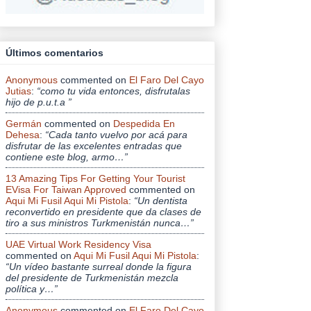
Últimos comentarios
Anonymous
commented on
El Faro Del Cayo
Jutias
:
“como tu vida entonces, disfrutalas
hijo de p.u.t.a ”
Germán
commented on
Despedida En
Dehesa
:
“Cada tanto vuelvo por acá para
disfrutar de las excelentes entradas que
contiene este blog, armo…”
13 Amazing Tips For Getting Your Tourist
EVisa For Taiwan Approved
commented on
Aqui Mi Fusil Aqui Mi Pistola
:
“Un dentista
reconvertido en presidente que da clases de
tiro a sus ministros Turkmenistán nunca…”
UAE Virtual Work Residency Visa
commented on
Aqui Mi Fusil Aqui Mi Pistola
:
“Un vídeo bastante surreal donde la figura
del presidente de Turkmenistán mezcla
política y…”
Anonymous
commented on
El Faro Del Cayo