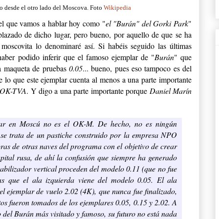
to desde el otro lado del Moscova. Foto
Wikipedia
el que vamos a hablar hoy como "
el "Burán" del Gorki Park
"
plazado de dicho lugar, pero bueno, por aquello de que se ha
moscovita lo denominaré así. Si habéis seguido las últimas
s haber podido inferir que el famoso ejemplar de "
Burán
" que
a maqueta de pruebas
0.05
... bueno, pues eso tampoco es del
e lo que este ejemplar cuenta al menos a una parte importante
OK-TVA
. Y digo a una parte importante porque
Daniel Marín
ar en Moscú no es el OK-M. De hecho, no es ningún
 se trata de un pastiche construido por la empresa NPO
ras de otras naves del programa con el objetivo de crear
apital rusa, de ahí la confusión que siempre ha generado
estabilizador vertical proceden del modelo 0.11 (que no fue
as que el ala izquierda viene del modelo 0.05. El ala
l ejemplar de vuelo 2.02 (4K), que nunca fue finalizado,
tos fueron tomados de los ejemplares 0.05, 0.15 y 2.02. A
o del Burán más visitado y famoso, su futuro no está nada