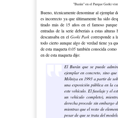
"Burán" en el Parque Gorki vis
Bueno, técnicamente denominar al ejemplar d
es incorrecto ya que últimamente ha sido des
tirado más de 15 años en el famoso parque 
entradas de la serie deberíais a estas altura
descansaba en el
Gorki Park
corresponde a l
todo cierto aunque algo de verdad tiene ya qu
de esta maqueta
0.05
también conocida como
en de esta maqueta dijo:
El Burán que se puede admir
ejemplar en concreto, sino que
Mólniya en 1993 a partir de sob
una exposición pública en la c
este vehículo. El fuselaje y el 
un vehículo completo), mientr
derecha procede sin embargo de
mientras que el resto de elemen
pesar de que se trata del model