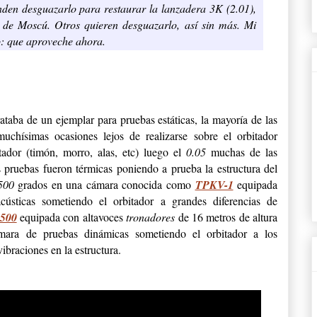
enden desguazarlo para restaurar la lanzadera 3K (2.01),
s de Moscú. Otros quieren desguazarlo, así sin más. Mi
o: que aproveche ahora.
ataba de un ejemplar para pruebas estáticas, la mayoría de las
muchísimas ocasiones lejos de realizarse sobre el orbitador
tador (timón, morro, alas, etc) luego el
0.05
muchas de las
 pruebas fueron térmicas poniendo a prueba la estructura del
.500
grados en una cámara conocida como
TPKV-1
equipada
ústicas sometiendo el orbitador a grandes diferencias de
500
equipada con altavoces
tronadores
de 16 metros de altura
mara de pruebas dinámicas sometiendo el orbitador a los
braciones en la estructura.