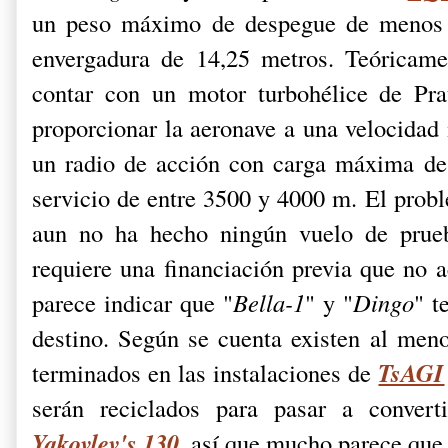
un peso máximo de despegue de menos 
envergadura de 14,25 metros. Teóricame
contar con un motor turbohélice de Pr
proporcionar la aeronave a una velocida
un radio de acción con carga máxima de
servicio de entre 3500 y 4000 m.
El probl
aun no ha hecho ningún vuelo de prue
requiere una financiación previa que no a
parece indicar que "
Bella-1
" y "
Dingo
" t
destino. Según se cuenta existen al men
TsAGI
terminados en las instalaciones de
serán reciclados para pasar a convert
Yakovlev's 130
. así que mucho parece que