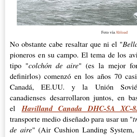
Foto vía
Abload
No obstante cabe resaltar que ni el "
Bell
pioneros en su campo. El tema de los avi
tipo "
colchón de aire
" (es la mejor f
definirlos) comenzó en los años 70 cas
Canadá, EE.UU. y la Unión Soviét
canadienses desarrollaron juntos, en ba
Havilland Canada DHC-5A XC-8
el
transporte medio diseñado para usar un "
t
de aire
" (Air Cushion Landing System,