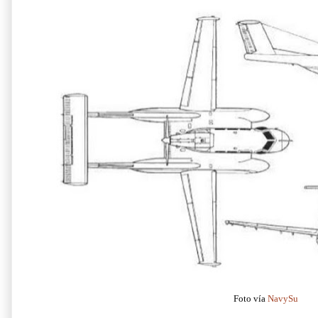
Foto vía
NavySu