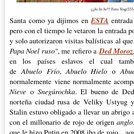
¡¡¡Jo Jo Jo!!! Foto Yogi555
ESTA
Santa como ya dijimos en
entrada
pero con el tiempo le vetaron la entrada p
y solo autorizaron visitas balísticas al q
Ded Moroz
Papa Noel ruso"
, me refiero a
en los países eslavos el cual tam
de
Abuelo Frío
,
Abuelo Hielo
o
Abue
normalemente viene normalmente acomp
Nieve
o
Snegúrochka
. El bueno de Ded 
norteña ciudad rusa de Veliky Ustyug 
Stalin estuvo obligado a llevar un abrigo
con el millonario de rojo de origen
anglo
que le hizo Putin en 2008 iba de rojo... a