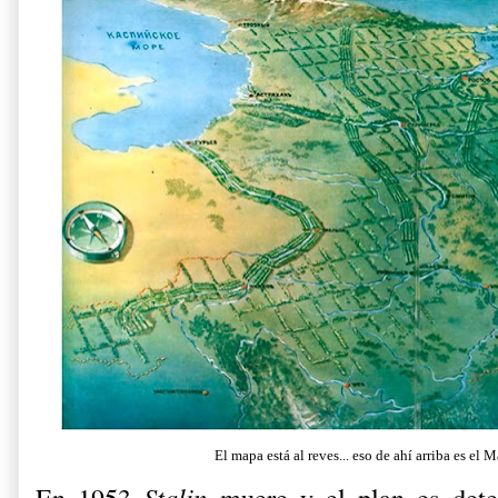
El mapa está al reves... eso de ahí arriba es el 
En 1953
Stalin
muere y el plan es det