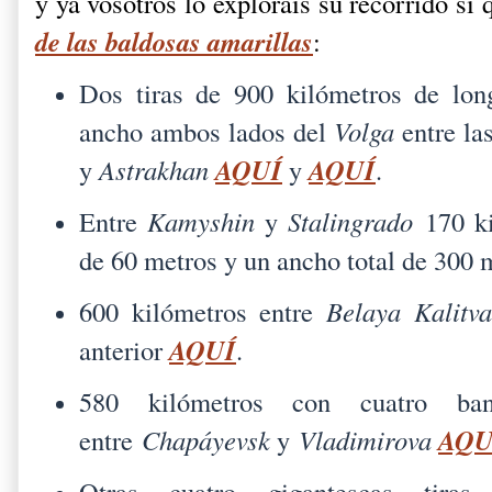
y ya vosotros lo exploráis su recorrido si
de las baldosas amarillas
:
Dos tiras de 900 kilómetros de lon
ancho ambos lados del
Volga
entre la
AQUÍ
AQUÍ
y
Astrakhan
y
.
Entre
Kamyshin
y
Stalingrado
170 ki
de 60 metros y un ancho total de 300
600 kilómetros entre
Belaya Kalitv
AQUÍ
anterior
.
580 kilómetros con cuatro b
AQU
entre
Chapáyevsk
y
Vladimirova
Otras cuatro gigantescas tira