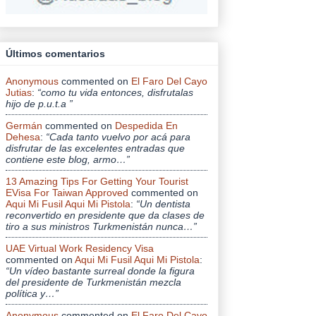
Últimos comentarios
Anonymous
commented on
El Faro Del Cayo
Jutias
:
“como tu vida entonces, disfrutalas
hijo de p.u.t.a ”
Germán
commented on
Despedida En
Dehesa
:
“Cada tanto vuelvo por acá para
disfrutar de las excelentes entradas que
contiene este blog, armo…”
13 Amazing Tips For Getting Your Tourist
EVisa For Taiwan Approved
commented on
Aqui Mi Fusil Aqui Mi Pistola
:
“Un dentista
reconvertido en presidente que da clases de
tiro a sus ministros Turkmenistán nunca…”
UAE Virtual Work Residency Visa
commented on
Aqui Mi Fusil Aqui Mi Pistola
:
“Un vídeo bastante surreal donde la figura
del presidente de Turkmenistán mezcla
política y…”
Anonymous
commented on
El Faro Del Cayo