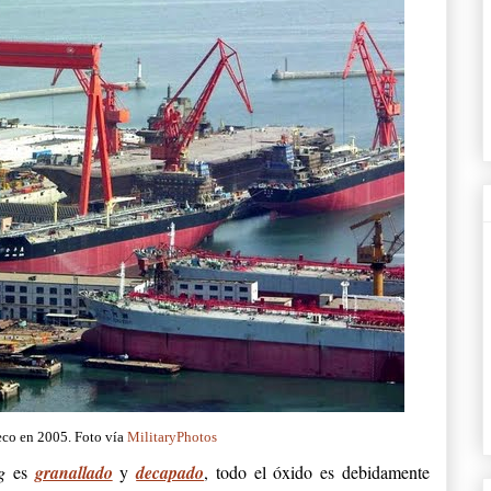
eco en 2005. Foto vía
MilitaryPhotos
ag
es
granallado
y
decapado
, todo el óxido es debidamente