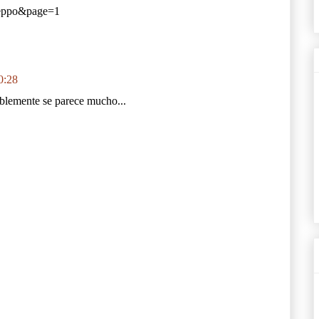
leppo&page=1
0:28
blemente se parece mucho...