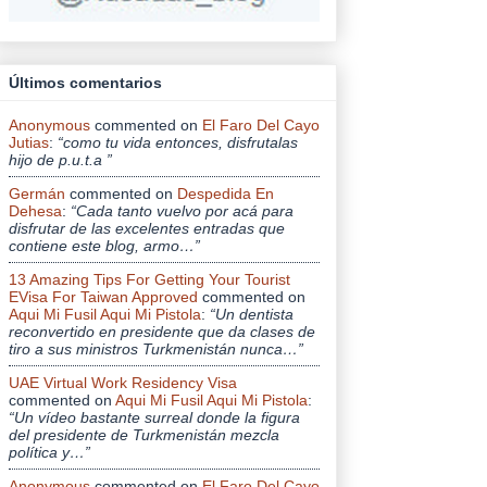
Últimos comentarios
Anonymous
commented on
El Faro Del Cayo
Jutias
:
“como tu vida entonces, disfrutalas
hijo de p.u.t.a ”
Germán
commented on
Despedida En
Dehesa
:
“Cada tanto vuelvo por acá para
disfrutar de las excelentes entradas que
contiene este blog, armo…”
13 Amazing Tips For Getting Your Tourist
EVisa For Taiwan Approved
commented on
Aqui Mi Fusil Aqui Mi Pistola
:
“Un dentista
reconvertido en presidente que da clases de
tiro a sus ministros Turkmenistán nunca…”
UAE Virtual Work Residency Visa
commented on
Aqui Mi Fusil Aqui Mi Pistola
:
“Un vídeo bastante surreal donde la figura
del presidente de Turkmenistán mezcla
política y…”
Anonymous
commented on
El Faro Del Cayo