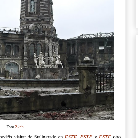
Foto
Zkch
podéis visitar de Stalingrado en
ESTE
,
ESTE
y
ESTE
otro