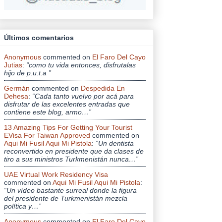
Últimos comentarios
Anonymous
commented on
El Faro Del Cayo
Jutias
:
“como tu vida entonces, disfrutalas
hijo de p.u.t.a ”
Germán
commented on
Despedida En
Dehesa
:
“Cada tanto vuelvo por acá para
disfrutar de las excelentes entradas que
contiene este blog, armo…”
13 Amazing Tips For Getting Your Tourist
EVisa For Taiwan Approved
commented on
Aqui Mi Fusil Aqui Mi Pistola
:
“Un dentista
reconvertido en presidente que da clases de
tiro a sus ministros Turkmenistán nunca…”
UAE Virtual Work Residency Visa
commented on
Aqui Mi Fusil Aqui Mi Pistola
:
“Un vídeo bastante surreal donde la figura
del presidente de Turkmenistán mezcla
política y…”
Anonymous
commented on
El Faro Del Cayo