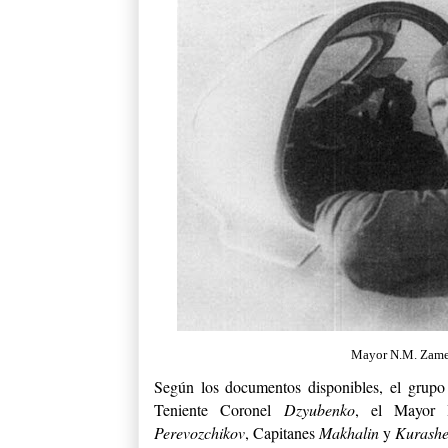
Mayor N.M. Zames
Según los documentos disponibles, el grupo 
Teniente Coronel
Dzyubenko
, el Mayor 
Perevozchikov
, Capitanes
Makhalin
y
Kurash