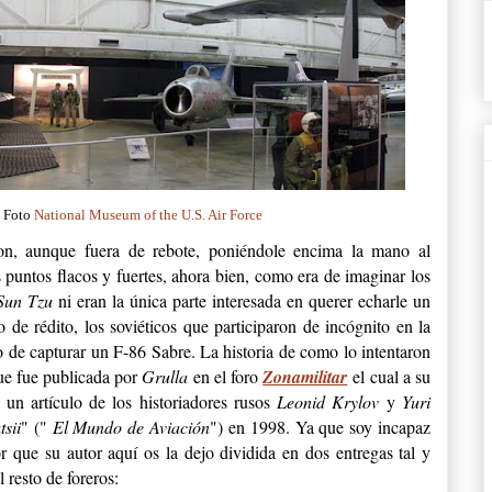
. Foto
National Museum of the U.S. Air Force
n, aunque fuera de rebote, poniéndole encima la mano al
puntos flacos y fuertes, ahora bien, como era de imaginar los
Sun Tzu
ni eran la única parte interesada en querer echarle un
o de rédito, los soviéticos que participaron de incógnito en la
 de capturar un F-86 Sabre. La historia de como lo intentaron
ue fue publicada por
Grulla
en el foro
Zonamilitar
el cual a su
un artículo de los historiadores rusos
Leonid Krylov
y
Yuri
tsii
" ("
El Mundo de Aviación
") en 1998. Ya que soy incapaz
or que su autor aquí os la dejo dividida en dos entregas tal y
l resto de foreros: