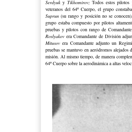
Serdyuk
y
Tikhomirov;
Todos estos pilotos
veteranos del 64º Cuerpo, el grupo constab
Suprun
(su rango y posición no se conocen
grupo estaba compuesto por pilotos altament
pruebas y pilotos con rango de Comandante 
Roslyakov
era Comandante de División adjun
Mitusov
era Comandante adjunto un Regim
pruebas se mantuvo en aeródromos alejados del
misión. Al mismo tiempo, de manera complement
64º Cuerpo sobre la aerodinámica a altas velo