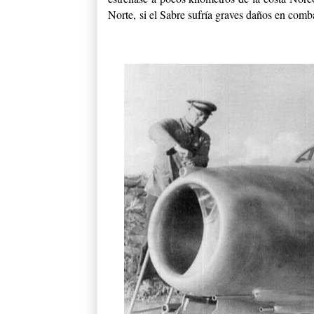
Norte,
si el Sabre sufría graves daños en comb