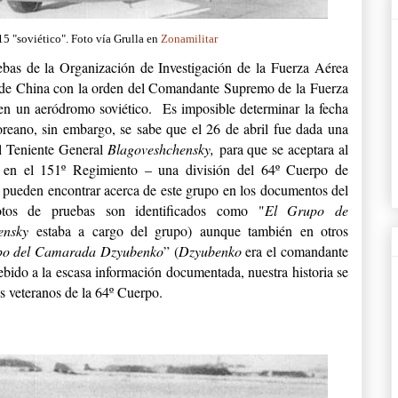
5 "soviético". Foto vía Grulla en
Zonamilitar
ebas de la Organización de Investigación de la Fuerza Aérea
te de China con la orden del Comandante Supremo de la Fuerza
 en un aeródromo soviético. Es imposible determinar la fecha
coreano, sin embargo, se sabe que el 26 de abril fue dada una
el Teniente General
Blagoveshchensky,
para que se aceptara al
s en el 151º Regimiento – una división del 64º Cuerpo de
e pueden encontrar acerca de este grupo en los documentos del
tos de pruebas son identificados como "
El Grupo de
hensky
estaba a cargo del grupo) aunque también en otros
po del Camarada Dzyubenko
” (
Dzyubenko
era el comandante
ebido a la escasa información documentada, nuestra historia se
os veteranos de la 64º Cuerpo.