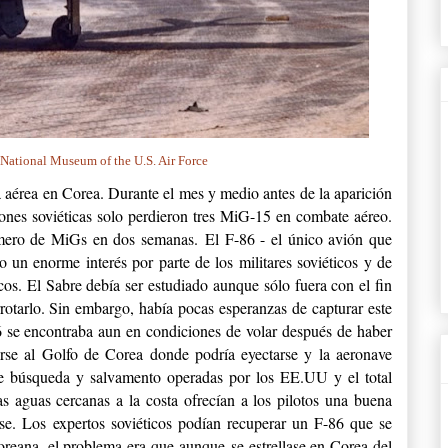
National Museum of the U.S. Air Force
a aérea en Corea. Durante el mes y medio antes de la aparición
siones soviéticas solo perdieron tres MiG-15 en combate aéreo.
número de MiGs en dos semanas.
El F-86 - el único avión que
o un enorme interés por parte de los militares soviéticos y de
cos. El Sabre debía ser estudiado aunque sólo fuera con el fin
rotarlo. Sin embargo, había pocas esperanzas de capturar este
 se encontraba aun en condiciones de volar después de haber
girse al Golfo de Corea donde podría eyectarse y la aeronave
de búsqueda y salvamento operadas por los EE.UU y el total
 aguas cercanas a la costa ofrecían a los pilotos una buena
se. Los expertos soviéticos podían recuperar un F-86 que se
rcoreana, el problema era que aunque
se estrellase en Corea del