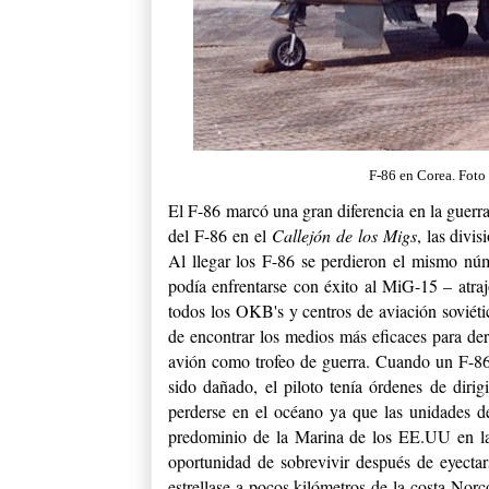
F-86 en Corea. Foto
El F-86 marcó una gran diferencia en la guerr
del F-86 en el
Callejón de los Migs
, las divi
Al llegar los F-86 se perdieron el mismo 
podía enfrentarse con éxito al MiG-15 – atraj
todos los OKB's y centros de aviación soviéti
de encontrar los medios más eficaces para der
avión como trofeo de guerra. Cuando un F-86
sido dañado, el piloto tenía órdenes de diri
perderse en el océano ya que las unidades 
predominio de la Marina de los EE.UU en las
oportunidad de sobrevivir después de eyectar
estrellase a pocos kilómetros de la costa No