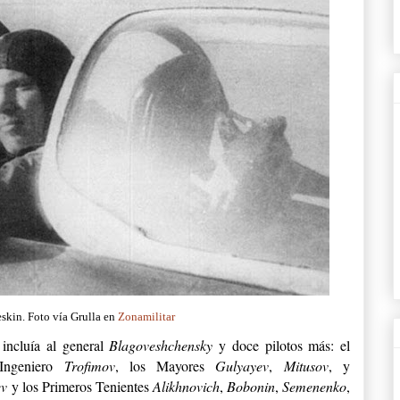
kin. Foto vía Grulla en
Zonamilitar
incluía al general
Blagoveshchensky
y doce pilotos más: el
Ingeniero
Trofimov
, los Mayores
Gulyayev
,
Mitusov
, y
ev
y los Primeros Tenientes
Alikhnovich
,
Bobonin
,
Semenenko
,