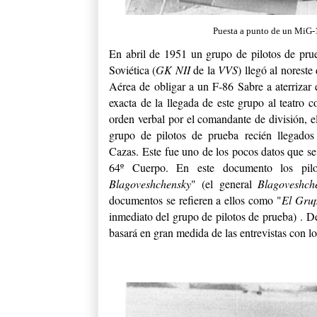
Puesta a punto de un MiG-1
En abril de 1951 un grupo de pilotos de pru
Soviética (
GK NII
de la
VVS
) llegó al nores
Aérea de obligar a un F-86 Sabre a aterrizar
exacta de la llegada de este grupo al teatro 
orden verbal por el comandante de división, 
grupo de pilotos de prueba recién llegado
Cazas.
Este fue uno de los pocos datos que s
64º Cuerpo. En este documento los pilo
Blagoveshchensky
" (el general
Blagoveshc
documentos se refieren a ellos como "
El Gru
inmediato del grupo de pilotos de prueba) . D
basará en gran medida de las entrevistas con l