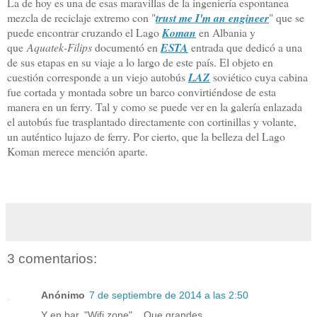
La de hoy es una de esas maravillas de la ingeniería espontanea
mezcla de reciclaje extremo con "
trust me I'm an engineer
" que se
puede encontrar cruzando el Lago
Koman
en Albania y
que
Aquatek-Filips
documentó en
ESTA
entrada que dedicó a una
de sus etapas en su viaje a lo largo de este país. El objeto en
cuestión corresponde a un viejo autobús
LAZ
soviético cuya cabina
fue cortada y montada sobre un barco convirtiéndose de esta
manera en un ferry. Tal y como se puede ver en la galería enlazada
el autobús fue trasplantado directamente con cortinillas y volante,
un auténtico lujazo de ferry. Por cierto, que la belleza del Lago
Koman merece mención aparte.
3 comentarios:
Anónimo
7 de septiembre de 2014 a las 2:50
Y en bar, "Wifi zone"... Que grandes.