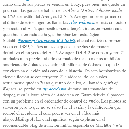
como una de sus piezas se vendía en Ebay, pues bien, me quedé un
poco con las ganas de hablar de las
Alas
o
Doritos Volantes
made
in USA
del estilo del Avenger
. El A-12 Avenger no es el primero ni
el último de estos ingenios llamados
Alas volantes
, el más conocido
y parecido al A-12 que posiblemente tengáis todos en mente sea el
que abre la entrada de hoy, el bombardero estratégico
Stetalth
Northrop Grumman B-2 Spirit
, el cual realizó su primer
vuelo en 1989, 2 años antes de que se cancelase de manera
definitiva el proyecto del A-12 Avenger. Del B-2 se construyeron 21
unidades a un precio unitario estimado de más o menos un billón
americano de dolares, es decir, mil millones de dolares, lo que le
convierte en el avión más caro de la historia. De este bombardero de
ciencia ficción se construyeron 21 unidades, de los cuales
actualmente quedan 20 ya que uno de ellos, el llamado
Spirit of
Kansas
, se perdió en
un accidente
durante una maniobra de
despegue en la base aérea de Andersen en Guam debido al parecer
con un problema en el ordenador de control de vuelo. Los pilotos se
salvaron pero lo que no se salvó fue el avión y la calificación que
recibió el accidente el cual podeis ver en el vídeo más
abajo:
Mishap A
. Lo cual significa, según explican en el
recomendable blog de aviación militar española de Maclittle
Vista