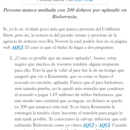
Persona manca. Foto
Bob.Fornal
Persona manca multada con 200 dolares por aplaudir en
Bielorrusia.
Si, ya lo sé, el título poco más que parece provenir del Celtiberia
Show, pero no, la noticia es del pasado verano y proviene de la
agencia de noticias rusa Ria Novosti la cual podéis leer en su página
web
AQUÍ
. El caso es que el titular da lugar a dos preguntas:
¿Como es posible que un manco aplauda?, bueno, estoy
seguro que muchos de vosotros tendréis alguna respuesta
para ello. Pero la que le valió al juez fue la de un testigo que
aseguró que vio a Konstantin, que es como se llama el
acusado en cuestión, aplaudir. Parece que el juez bielorruso,
ante tamaña prueba, no le quedó más remedio que condenar
al acusado a pagar 1.05 millones de rublos bielorrusos, que
aun siendo una cantidad que acongoja, en dolares se queda
en 200 que tampoco esta mal. Si yo fuera Konstantin la
estrategia la tendría clara: hacerme el remolón para pagar lo
más tarde posible. Ya conocemos la salvaje inflación que está
sufriendo Bielorrusia como ya vimos
AQUÍ
y
AQUÍ
. Cuando