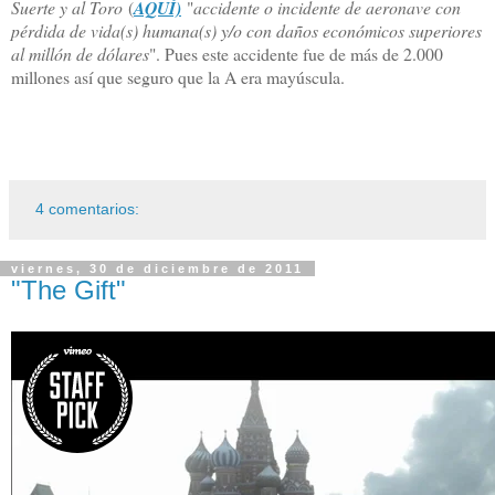
Suerte y al Toro
(
AQUÍ)
"
accidente o incidente de aeronave con
pérdida de vida(s) humana(s) y/o con daños económicos superiores
al millón de dólares
". Pues este accidente fue de más de 2.000
millones así que seguro que la A era mayúscula.
4 comentarios:
viernes, 30 de diciembre de 2011
"The Gift"