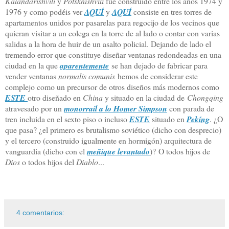
Kalandarishvili
y
Potskhishvili
fue construido entre los años 1974 y
1976 y como podéis ver
AQUÍ
y
AQUÍ
consiste en tres torres de
apartamentos unidos por pasarelas para regocijo de los vecinos que
quieran visitar a un colega en la torre de al lado o contar con varias
salidas a la hora de huir de un asalto policial. Dejando de lado el
tremendo error que constituye diseñar ventanas redondeadas en una
ciudad en la que
aparentemente
se han dejado de fabricar para
vender ventanas
normalis comunis
hemos de considerar este
complejo como un precursor de otros diseños más modernos como
ESTE
otro diseñado en
China
y situado en la ciudad de
Chongqing
atravesado por un
monorraíl a lo Homer Simpson
con parada de
tren incluida en el sexto piso o incluso
ESTE
situado en
Pekíng
. ¿O
que pasa? ¿el primero es brutalismo soviético (dicho con desprecio)
y el tercero (construido igualmente en hormigón) arquitectura de
vanguardia (dicho con el
meñique levantado
)? O todos hijos de
Dios
o todos hijos del
Diablo
...
4 comentarios: