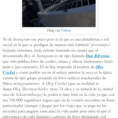
Oleg vía
Trinixy
Yo de
Instagram
soy poco pero si sé que es una plataforma o red
social en la que se prodigan de manera más habitual "
personajes
"
bastante extremos, nada extraño teniendo en cuenta que el
denominado
Rey de Instagram
es un tipo llamado
Dan Bilzerian
que solo publica fotos de coches, armas y chicas exuberantes (todo
junto o por separado). El de hoy responde al nombre de
Oleg
Cricket
y como podéis ver en el enlace anterior la suya es la típica
cuenta de tipo guapo posando en fotos oníricas machacadas de
filtros
instagramienses
. A
Oleg Cricket
(que en realidad se
llama
Oleg Sherstyachenko
, tiene 24 años y es natural de la ciudad
rusa de
Yekaterinburgo
) le podría ir muy bien en la vida ya que con
sus 740.000 seguidores seguro que no le costaría encontrar un buen
patrocinador (aunque a juzgar por los viajes que se pega no los
necesita) para pegarse (aun más) la vida padre pero mira tú que el
niño parece de culo inquieto y además de fotos durmiendo con