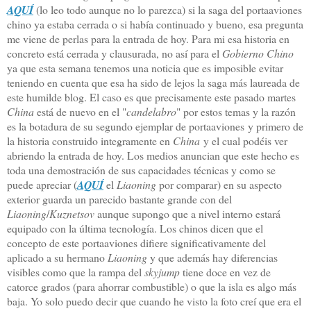
AQUÍ
(lo leo todo aunque no lo parezca) si la saga del portaaviones
chino ya estaba cerrada o si había continuado y bueno, esa pregunta
me viene de perlas para la entrada de hoy. Para mi esa historia en
concreto está cerrada y clausurada, no así para el
Gobierno Chino
ya que esta semana tenemos una noticia que es imposible evitar
teniendo en cuenta que esa ha sido de lejos la saga más laureada de
este humilde blog. El caso es que precisamente este pasado martes
China
está de nuevo en el "
candelabro
" por estos temas y la razón
es la botadura de su segundo ejemplar de portaaviones y primero de
la historia construido integramente en
China
y el cual podéis ver
abriendo la entrada de hoy. Los medios anuncian que este hecho es
toda una demostración de sus capacidades técnicas y como se
puede apreciar (
AQUÍ
el
Liaoning
por comparar) en su aspecto
exterior guarda un parecido bastante grande con del
Liaoning
/
Kuznetsov
aunque supongo que a nivel interno estará
equipado con la última tecnología. Los chinos dicen que el
concepto de este portaaviones difiere significativamente del
aplicado a su hermano
Liaoning
y que además hay diferencias
visibles como que la rampa del
skyjump
tiene doce en vez de
catorce grados (para ahorrar combustible) o que la isla es algo más
baja. Yo solo puedo decir que cuando he visto la foto creí que era el