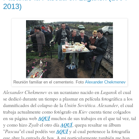
2013)
Reunión familiar en el cementerio. Foto
Alexander Chekmenev
Alexander Chekmenev
es un ucraniano nacido en
Lugansk
el cual
se dedicó durante un tiempo a plasmar en película fotográfica a los
damnificados del colapso de la
Unión Soviética
.
Alexander
, el cual
trabaja actualmente como fotógrafo en
Kiev
cuenta tiene colgados
en su página web
AQUÍ
muchos de sus trabajos en el que tal vez, tal
y como hizo
Zyalt
el otro día
AQUÍ
, quepa resaltar su álbum
"
Pascua
"el cual podéis ver
AQUÍ
y al cual pertenece la fotografía
que abre la entrada de hoy. A mi particularmente también me han