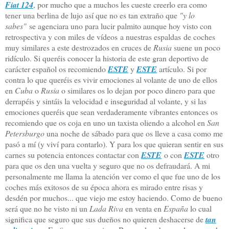
Fiat 124
, por mucho que a muchos les cueste creerlo era como
tener una berlina de lujo así que no es tan extraño que
"y lo
sabes"
se agenciara uno para lucir palmito aunque hoy visto con
retrospectiva y con miles de vídeos
a nuestras espaldas
de coches
muy similares a este destrozados en cruces de
Rusia
suene un poco
ridículo. Si queréis conocer la historia de este gran deportivo de
carácter español os recomiendo
ESTE
y
ESTE
artículo. Si por
contra lo que queréis es vivir emociones al volante de uno de ellos
en
Cuba
o
Rusia
o similares os lo dejan por poco dinero para que
derrapéis y sintáis la velocidad e inseguridad al volante, y si las
emociones queréis que sean verdaderamente vibrantes entonces os
recomiendo que os coja en uno un taxista oliendo a alcohol en
San
Petersburgo
una noche de sábado para que os lleve a casa como me
pasó a mí (y viví para contarlo). Y para los que quieran sentir en sus
carnes su potencia entonces contactar con
ESTE
o con
ESTE
otro
para que os den una vuelta y seguro que no os defraudará. A mi
personalmente me llama la atención ver como el que fue uno de los
coches más exitosos de su época ahora es mirado entre risas y
desdén por muchos... que viejo me estoy haciendo. Como de bueno
será que no he visto ni un
Lada Riva
en venta en
España
lo cual
significa que seguro que sus dueños no quieren deshacerse de
tan