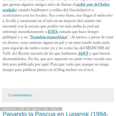
que gustan algunos amigos míos de llamar al
noble arte del balón
ovalado
) cuando bajábamos a orillas del
Guadalquivir
a
acariciarnos con los locales. Sea como fuere, tras llegar el miércoles
a
Sevilla
y montarme en el taxi en un trayecto del camino me
encontré con la escena que podéis ver más arriba la cual me
retrotrajo inmediatamente a
ESTA
entrada que hace tiempo
publiqué y a su "
Nostalgia troposférica
".
Al menos, a pesar de estar
en desuso, estas antenas siguen en pié y en unm estado nada malo
para regocijo de raritos como yo y no como las del MEDCOM del
Valle del
Baztán
navarro de las que hablamos
AQUÍ
y que fueron
desmanteladas.
En fin, que por supuesto no pude evitar sacarle una
foto para publicarla por aquí. Para que veáis que aunque no tenga
tiempo para publicar pienso en el blog incluso en el
taxi
.
2 comentarios:
martes, 18 de abril de 2017
Pasando la Pascua en Lugansk (1994-