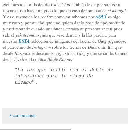
elefantes a la orilla del río
Chiu-Chiu
también le da por subirse a
rascacielos a hacer un poco lo que en casa denominamos
el mongui
.
Y es que esto de los
roofers
como ya sabemos por
AQUÍ
es algo
muy ruso y por mucho que uno quiera dar la pose de tipo profundo
y meditabundo cuando una buena cornisa se presenta ante ti pues
sale el
yekaterimburgués
que vive dentro y la lías parda... para
muestra
ESTA
selección de imágenes del bueno de
Oleg
jugándose
el patrocinio de
Instagram
sobre los techos de
Dubai
. En fin, que
desde
Rusadas
le deseamos larga vida a
Oleg
y que se cuide. Como
decía
Tyrell
en la mítica
Blade Runner
"
La luz que brilla con el doble de
intensidad dura la mitad de
tiempo
".
2 comentarios: