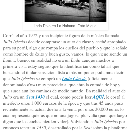
Lada Riva en La Habana. Foto Miguel
Corría el año 1972 y una incipiente figura de la música llamada
Julio Iglesias
decide comprarse un auto de clase y caché apropiado
para su perfil, algo que rompa los cuellos del pueblo y que le señale
como hombre de éxito y buen gusto, vamos, lo que viene siendo un
Lada
... bueno, en realidad no era un
Lada
aunque muchos a
primera vista estoy seguro que lo identificarían como tal así que
buscando el titular sensacionalista a más no poder podíamos decir
que
Julio Iglesias
se compró un
Lada Classic
(oficialmente
denominado
Riva
) muy parecido al que abre la entrada de hoy y
que surca aun los caminos de medio mundo. En realidad el auto de
Julio
era un
Seat 1430
el cual, como podéis leer
AQUÍ
, le costó al
interfecto unos 1.000 eurazos de la época y que tras 45 años puso
recientemente su actual dueño a la venta por unos 30.000 euros lo
cual representa quieras que no una jugosa plusvalía (para que luego
digan que los coches pierden valor). Volviendo a
Julio Iglesias
por
entonces tener un
1430
, desarrollado por la
Seat
sobre la plataforma