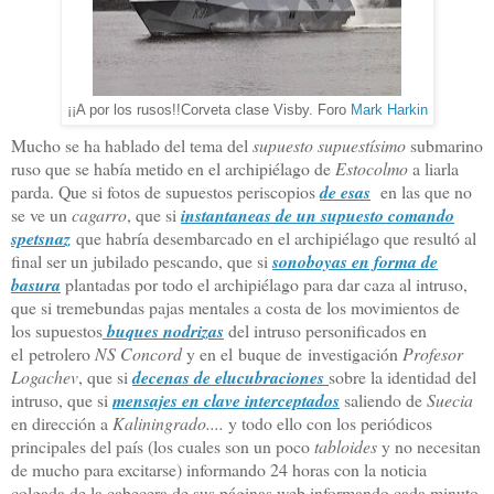
¡¡A por los rusos!!Corveta clase Visby. Foro
Mark Harkin
Mucho se ha hablado del tema del
supuesto supuestísimo
submarino
ruso que se había metido en el archipiélago de
Estocolmo
a liarla
parda. Que si fotos de supuestos periscopios
de esas
en las que no
se ve un
cagarro
, que si
instantaneas de un supuesto comando
spetsnaz
que habría desembarcado en el archipiélago que resultó al
final ser un jubilado pescando, que si
sonoboyas en forma de
basura
plantadas por todo el archipiélago para dar caza al intruso,
que si tremebundas pajas mentales a costa de los movimientos de
los supuestos
buques nodrizas
del intruso personificados en
el petrolero
NS Concord
y en el
buque de
investigación
Profesor
Logachev
, que si
decenas de elucubraciones
sobre la identidad del
intruso, que si
mensajes en clave interceptados
saliendo de
Suecia
en dirección a
Kaliningrado....
y todo ello con los periódicos
principales del país (los cuales son un poco
tabloides
y no necesitan
de mucho para excitarse) informando 24 horas con la noticia
colgada de la cabecera de sus páginas web informando cada minuto