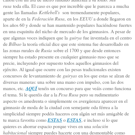
rusa
toda ella. El caso es que por increíble que le parezca a mucha
gente las llamadas
Kettlebell's
son tremendamente populares
,
aparte de en la
Federación Rusa
,
en los
EEUU
a donde llegaron en
los años 60 y donde se han mantenido populares haciéndose fuertes
en una esquinita del nicho de mercado de los gimnasios. A pesar de
que algunas voces indiquen que la
guirya
fue inventada en el centro
de
Bilbao
la teoría oficial dice que este sistema fue desarrollado en
las zonas rurales de
Rusia
sobre el 1700 y que desde entonces
siempre ha estado presente en cualquier gimnasio ruso que se
precie, incluyendo por supuesto todos aquellos gimnasios del
ejército. Al igual que ocurre con las pesas tradicionales existen
concursos de levantamiento de
guiryas
en los que estas se alzan de
diversas maneras: una sobre una mano con impulso, con las dos
manos, etc.
AQUÍ
tenéis un concurso para que veáis como funciona
el tema. Si le queréis dar a la
Pesa Rusa
pero su rudimentario
aspecto os amedrenta o simplemente os avergüenza aparecer en el
gimnasio de moda de la ciudad con semejante oda férrea a la
simplicidad siempre podéis haceros con algún set más amigable de
tu marca favorita como
ESTAS
o
ESTAS
, e incluso si lo que
quieres es ahorrar espacio porque vives en una
solución
habitacional
siempre puedes hacerte con una desmontable como