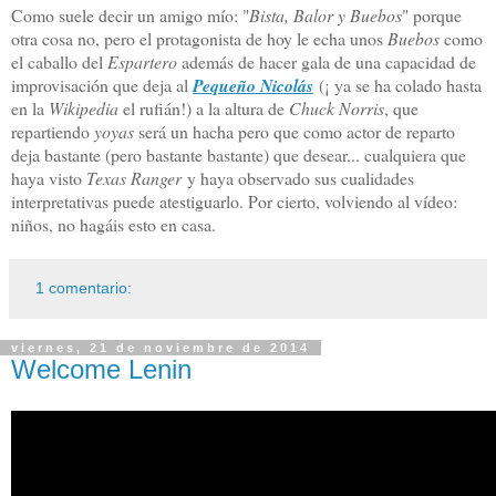
Como suele decir un amigo mío: "
Bista, Balor y Buebos
" porque
otra cosa no, pero el protagonista de hoy le echa unos
Buebos
como
el caballo del
Espartero
además de hacer gala de una capacidad de
improvisación que deja al
Pequeño Nicolás
(¡ ya se ha colado hasta
en la
Wikipedia
el rufián!) a la altura de
Chuck Norris
, que
repartiendo
yoyas
será un hacha pero que como actor de reparto
deja bastante (pero bastante bastante) que desear... cualquiera que
haya visto
Texas Ranger
y haya observado sus cualidades
interpretativas puede atestiguarlo. Por cierto, volviendo al vídeo:
niños, no hagáis esto en casa.
1 comentario:
viernes, 21 de noviembre de 2014
Welcome Lenin