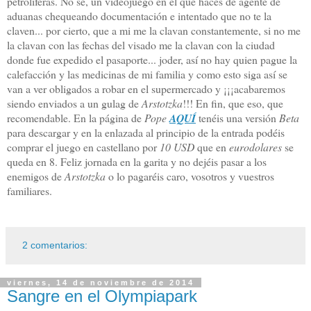
petrolíferas. No sé, un videojuego en el que haces de agente de
aduanas chequeando documentación e intentado que no te la
claven... por cierto, que a mi me la clavan constantemente, si no me
la clavan con las fechas del visado me la clavan con la ciudad
donde fue expedido el pasaporte... joder, así no hay quien pague la
calefacción y las medicinas de mi familia y como esto siga así se
van a ver obligados a robar en el supermercado y ¡¡¡acabaremos
siendo enviados a un gulag de
Arstotzka
!!! En fin, que eso, que
recomendable. En la página de
Pope
AQUÍ
tenéis una versión
Beta
para descargar y en la enlazada al principio de la entrada podéis
comprar el juego en castellano por
10 USD
que en
eurodolares
se
queda en 8. Feliz jornada en la garita y no dejéis pasar a los
enemigos de
Arstotzka
o lo pagaréis caro, vosotros y vuestros
familiares.
2 comentarios:
viernes, 14 de noviembre de 2014
Sangre en el Olympiapark