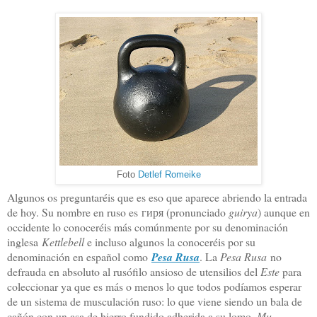
Foto
Detlef Romeike
Algunos os preguntaréis que es eso que aparece abriendo la entrada
de hoy. Su nombre en ruso es гиря (pronunciado
guirya
) aunque en
occidente lo conoceréis más comúnmente por su denominación
inglesa
Kettlebell
e incluso algunos la conoceréis por su
denominación en español como
Pesa Rusa
. La
Pesa Rusa
no
defrauda en absoluto al rusófilo ansioso de utensilios del
Este
para
coleccionar ya que es más o menos lo que todos podíamos esperar
de un sistema de musculación ruso: lo que viene siendo un bala de
cañón con un asa de hierro fundido adherida a su lomo.
Mu