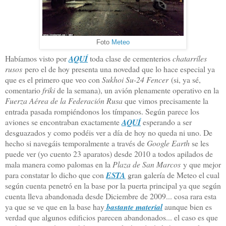
Foto
Meteo
Habíamos visto por
AQUÍ
toda clase de cementerios
chatarríles
rusos
pero el de hoy presenta una novedad que lo hace especial ya
que es el primero que veo con
Sukhoi Su-24 Fencer
(si, ya sé,
comentario
friki
de la semana), un avión plenamente operativo en la
Fuerza Aérea de la Federación Rusa
que vimos precisamente la
entrada pasada rompiéndonos los tímpanos. Según parece los
aviones se encontraban exactamente
AQUÍ
esperando a ser
desguazados y como podéis ver a día de hoy no queda ni uno. De
hecho si navegáis temporalmente a través de
Google Earth
se les
puede ver (yo cuento 23 aparatos) desde 2010 a todos apilados de
mala manera como palomas en la
Plaza de San Marcos
y que mejor
para constatar lo dicho que con
ESTA
gran galería de Meteo el cual
según cuenta penetró en la base por la puerta principal ya que según
cuenta lleva abandonada desde Diciembre de 2009... cosa rara esta
ya que se ve que en la base hay
bastante material
aunque bien es
verdad que algunos edificios parecen abandonados... el caso es que