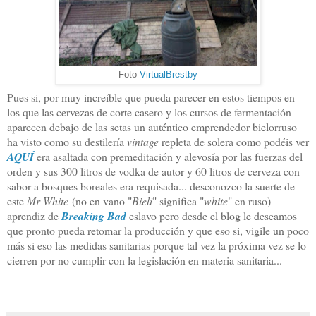
Foto
VirtualBrestby
Pues si, por muy increíble que pueda parecer en estos tiempos en
los que las cervezas de corte casero y los cursos de fermentación
aparecen debajo de las setas un auténtico emprendedor bielorruso
ha visto como su destilería
vintage
repleta de solera como podéis ver
AQUÍ
era asaltada con premeditación y alevosía por las fuerzas del
orden y sus 300 litros de vodka de autor y 60 litros de cerveza con
sabor a bosques boreales era requisada... desconozco la suerte de
este
Mr White
(no en vano "
Bieli
" significa "
white
" en ruso)
aprendiz de
Breaking Bad
eslavo pero desde el blog le deseamos
que pronto pueda retomar la producción y que eso si, vigile un poco
más si eso las medidas sanitarias porque tal vez la próxima vez se lo
cierren por no cumplir con la legislación en materia sanitaria...