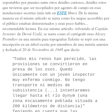
soportables por puentes entre otros detalles curiosos, detalles estos
que tuvieron que ser recopilados por agentes de campo en esas
instalaciones secretas (más info en
ESTE
libro). De la misma
manera en el mismo artículo se narra como los mapas accesibles por
el público estaban distorsionados y eran poco fiables...
recomendable lectura. En ese mismo artículo, volviendo al
Capitán
Arseniev
de
Dersú Uzalá
, se narra como el cartógrafo ruso
Alexey
Postnikov
en una misión para topografiar
Yakutia
se topó con una
inscripción en un árbol escrita por miembros de una misión anterior
y fechada el
20 de Noviembre de 1948
que decía:
"
Todos mis renos han perecido, las
provisiones se convirtieron en
presa de los osos. Quedo
únicamente con un joven inspector
muy enfermo conmigo. No tengo
transporte ni medios de
subsistencia (...) intentaremos
llegar hasta el río
Gynym
(una
zona escasamente poblada situada a
200 kilómetros de distancia)"
Teniendo en cuenta que las