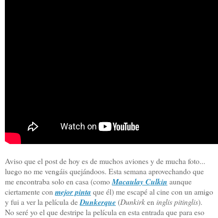
Aviso que el post de hoy es de muchos aviones y de mucha foto...
luego no me vengáis quejándoos. Esta semana aprovechando que
me encontraba solo en casa (como
Macaulay Culkin
aunque
ciertamente con
mejor pinta
que él) me escapé al cine con un amigo
y fui a ver la película de
Dunkerque
(
Dunkirk
en
inglis pitinglis
).
No seré yo el que destripe la película en esta entrada que para eso