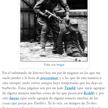
Foto vía
Imgur
En el submundo de
Internet
hay un par de páginas en las que me
suelo perder a la hora de
procastinar
y a las que de una manera u
otra siempre suelo volver aunque haya temporadas que las dejo en
barbecho. Estas páginas son por un lado
Tumblr
(que suele agrupar
de alguna manera muchas cosas de las que pasan por
Reddit
) y por
otro
Imgur
(que suele agrupar de alguna manera muchas de las
cosas que pasan por
Tumblr
). Ya lo veis, en tiempos de
Twitter
,
Instagram
o
Snapchat
aun quedamos románticos de la red. La de