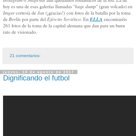
hoy es una de esas galerías llamadas "
huge dump
" (gran volcado) en
Imgur
cortesía de
Jan
(¡gracias!)
con fotos de la batalla por la toma
de
Berlín
por parte del
Ejército Soviético
. En
ELLA
encontraréis
261 fotos de la toma de la capital alemana que dan para un buen
rato de visionado.
21 comentarios:
jueves, 10 de agosto de 2017
Dignificando el futbol