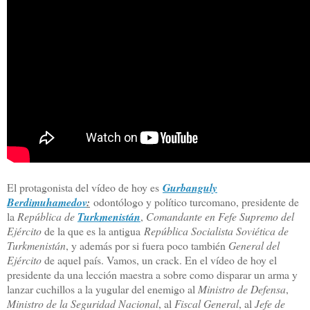
El protagonista del vídeo de hoy es
Gurbanguly
Berdimuhamedov
:
odontólogo y político turcomano, presidente de
la
República de
Turkmenistán
,
Comandante en Fefe Supremo del
Ejército
de la que es la antigua
República Socialista Soviética de
Turkmenistán
, y además por si fuera poco también
General del
Ejército
de aquel país. Vamos, un crack. En el vídeo de hoy el
presidente da una lección maestra a sobre como disparar un arma y
lanzar cuchillos a la yugular del enemigo al
Ministro de Defensa
,
Ministro de la Seguridad Nacional
, al
Fiscal General
, al
Jefe de