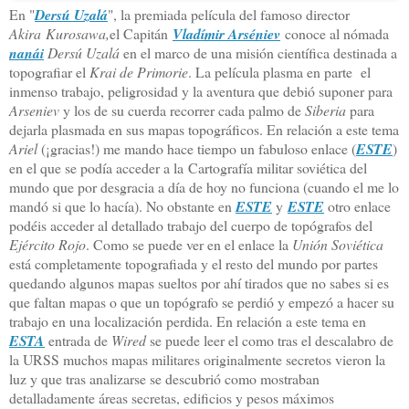
En "
Dersú Uzalá
", la premiada película del famoso director
Akira
Kurosawa,
el Capitán
Vladímir Arséniev
conoce al nómada
nanái
Dersú Uzalá
en el marco de una misión científica destinada a
topografiar el
Krai de Primorie
. La película plasma en parte el
inmenso trabajo, peligrosidad y la aventura que debió suponer para
Arseniev
y los de su cuerda recorrer cada palmo de
Siberia
para
dejarla plasmada en sus mapas topográficos. En relación a este tema
Ariel
(¡gracias!) me mando hace tiempo un fabuloso enlace (
ESTE
)
en el que se podía acceder a la Cartografía militar soviética del
mundo que por desgracia a día de hoy no funciona (cuando el me lo
mandó si que lo hacía). No obstante en
ESTE
y
ESTE
otro enlace
podéis acceder al detallado trabajo del cuerpo de topógrafos del
Ejército Rojo
. Como se puede ver en el enlace la
Unión Soviética
está completamente topografiada y el resto del mundo por partes
quedando algunos mapas sueltos por ahí tirados que no sabes si es
que faltan mapas o que un topógrafo se perdió y empezó a hacer su
trabajo en una localización perdida. En relación a este tema en
ESTA
entrada de
Wired
se puede leer el como tras el descalabro de
la URSS muchos mapas militares originalmente secretos vieron la
luz y que tras analizarse se descubrió como mostraban
detalladamente áreas secretas, edificios y pesos máximos