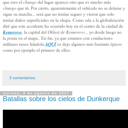
que eres el
chungo
del lugar aparece otro que es mucho más
chungo
que tú. Por cierto, aparentemente el vehículo no se detiene y
sigue su marcha... será que no tenían seguro y vieron que solo
tenían daños superficiales en la chapa. Como oda a la globalización
diré que este accidente ha ocurrido hoy en el centro de la ciudad de
Kemerovo
, la capital del
Oblast de Kemerovo
... yo desde luego no
la ponía en el mapa.. En fin, ya que estamos con conductores
militares rusos liándola
AQUÍ
os dejo algunos más bastante épicos
como por ejemplo el primero de ellos.
3 comentarios:
viernes, 4 de agosto de 2017
Batallas sobre los cielos de Dunkerque