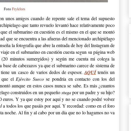
Foto
Frykfors
n unos amigos cuando de repente sale el tema del supuesto
archipielago que tanto revuelo levantó hace relativamente poco
ue el submarino en cuestión es el mismo en el que se montó
idad que se encuentra a las afueras del mencionado archipiélago
nseña la fotografía que abre la entrada de hoy del Instagram de
viaje en el submarino en cuestión cuesta segun su página web
 (20 minutos sumergidos) y según me cuenta mi colega la
, a base de cabezazos ya que el submarino carece de sistema de
 tiene un casco de varios dedos de espesor.
AQUÍ
tenéis un
o que el
Ejército Sueco
se pondría en contacto con los del
 montó aunque en estos casos nunca se sabe. Es más ¿cuantos
ielago construidos en un pequeño
stuga
por un padre y su hijo?
500 euros. Y ya que estoy por aquí y no se cuando podré volver
ad
a todos los que pasáis por aquí. Y recordad: como en el foro
 esta noche. Al fin y al cabo por un día que no lo hagamos no va