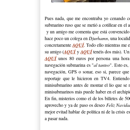
Pues nada, que me encontraba yo cenando co
submarino ruso que se metió a cotillear en el 
y un amigo me comenta que está convencido q
hace poco un colega en
Djurhamn
, una local
concretamente
AQUÍ
. Todo ello mientras me e
su amigo (
AQUÍ
y
AQUÍ
tenéis dos más). Un 
AQUÍ
unos 80 euros por persona una hora
navegación submarina es "
al tanteo
". Esto es
navegación, GPS o sonar, eso si, parece que
reportaje que le hicieron en TV4. Entiend
minisubmarino antes de montar el lio que se
minisubmarinos más puede haber en el archip
En fin, misterios como el de los billetes de 
aprovecho y ya de paso os deseo
Feliz Navid
mejor evitad hablar de política ni de la crisis
a pasar nada.