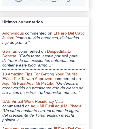
Últimos comentarios
Anonymous
commented on
El Faro Del Cayo
Jutias
:
“como tu vida entonces, disfrutalas
hijo de p.u.t.a ”
Germán
commented on
Despedida En
Dehesa
:
“Cada tanto vuelvo por acá para
disfrutar de las excelentes entradas que
contiene este blog, armo…”
13 Amazing Tips For Getting Your Tourist
EVisa For Taiwan Approved
commented on
Aqui Mi Fusil Aqui Mi Pistola
:
“Un dentista
reconvertido en presidente que da clases de
tiro a sus ministros Turkmenistán nunca…”
UAE Virtual Work Residency Visa
commented on
Aqui Mi Fusil Aqui Mi Pistola
:
“Un vídeo bastante surreal donde la figura
del presidente de Turkmenistán mezcla
política y…”
Anonymous
commented on
El Faro Del Cayo