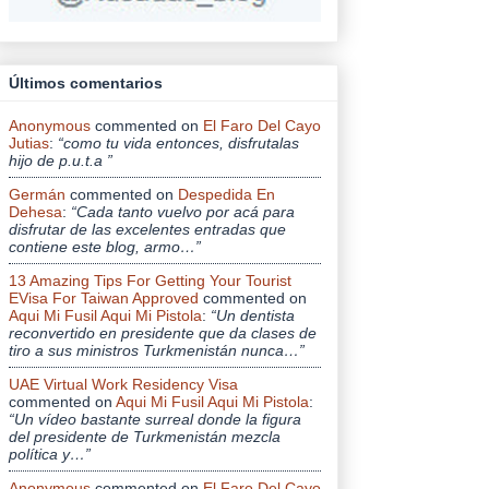
Últimos comentarios
Anonymous
commented on
El Faro Del Cayo
Jutias
:
“como tu vida entonces, disfrutalas
hijo de p.u.t.a ”
Germán
commented on
Despedida En
Dehesa
:
“Cada tanto vuelvo por acá para
disfrutar de las excelentes entradas que
contiene este blog, armo…”
13 Amazing Tips For Getting Your Tourist
EVisa For Taiwan Approved
commented on
Aqui Mi Fusil Aqui Mi Pistola
:
“Un dentista
reconvertido en presidente que da clases de
tiro a sus ministros Turkmenistán nunca…”
UAE Virtual Work Residency Visa
commented on
Aqui Mi Fusil Aqui Mi Pistola
:
“Un vídeo bastante surreal donde la figura
del presidente de Turkmenistán mezcla
política y…”
Anonymous
commented on
El Faro Del Cayo