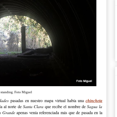
l standing. Foto Miguel
dades
pasadas en nuestro mapa virtual había una
chincheta
da al norte de
Santa Clara
que recibe el nombre de
Sagua la
a Grande
apenas venía referenciada más que de pasada en la