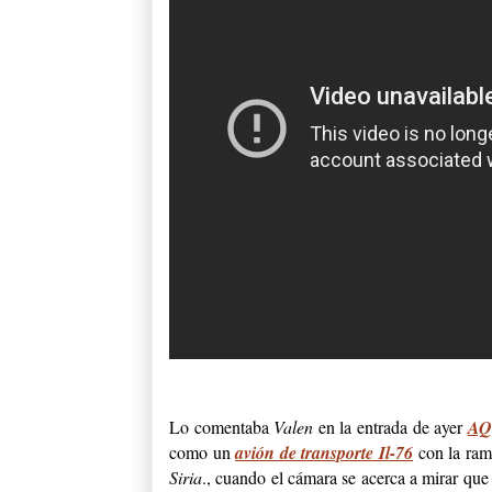
L
o comentaba
Valen
en la entrada de ayer
AQ
como un
avión de transporte Il-76
con la ramp
Siria
., cuando el cámara se acerca a mirar qu