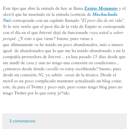
Este tipo que abre la entrada de hoy se llama
Enjuto Mojamuto
y el
sketch
que he insertado en la entrada (cortesía de
Muchachada
Nui
) corresponde con un capítulo llamado "
El peor día de mi vida
".
Si lo veis veréis que el peor día de la vida de Enjuto se corresponde
con el día en el que
Interné
dejó de funcionarle
vaya usted a saber
porqué
. ¿Y esto a que viene? bueno, pues viene a
que últimamente os he tenido un poco abandonados, más o menos
igual de abandonados que lo que me ha tenido abandonado a mi la
compañía proveedora de
Interné
... ya han pasado 15 días desde que
me mudé de casa y aun no tengo una conexión en condiciones...
¿entonces desde donde
carallo
os estoy escribiendo? bueno, pues
desde mi conexión
3G
, ya sabéis cosas de la técnica. Desde el
movil es un poco complicado mantener actualizado un blog como
este, da para el Twitter y poco más, pero como tengo blog pues no
tengo Twitter por lo que estoy jo*ido.
3 comentarios: