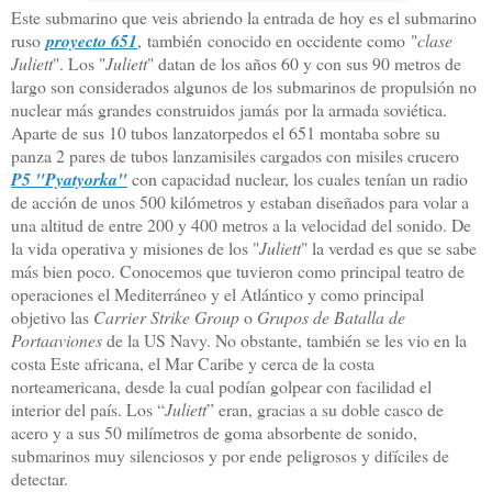
Este submarino que veis abriendo la entrada de hoy es el submarino
ruso
proyecto 651
, también conocido en occidente como "
clase
Juliett
". Los "
Juliett
" datan de los años 60 y con sus
90 metros
de
largo son considerados algunos de los submarinos de propulsión no
nuclear más grandes construidos jamás por la armada soviética.
Aparte de sus 10 tubos lanzatorpedos el 651 montaba sobre su
panza 2 pares de tubos lanzamisiles cargados con misiles crucero
P5 "Pyatyorka"
con capacidad nuclear, los cuales tenían un radio
de acción de unos
500 kilómetros
y estaban diseñados para volar a
una altitud de entre 200 y
400 metros
a la velocidad del sonido. De
la vida operativa y misiones de los "
Juliett
" la verdad es que se sabe
más bien poco. Conocemos que tuvieron como principal teatro de
operaciones el Mediterráneo y el Atlántico y como principal
objetivo las
Carrier Strike Group
o
Grupos de Batalla de
Portaaviones
de
la US Navy.
No obstante, también se les vio en la
costa Este africana, el Mar Caribe y cerca de la costa
norteamericana, desde la cual podían golpear con facilidad el
interior del país. Los “
Juliett
” eran, gracias a su doble casco de
acero y a sus
50 milímetros
de goma absorbente de sonido,
submarinos muy silenciosos y por ende peligrosos y difíciles de
detectar.