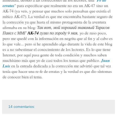
Fe de
erratas
" para especificar que realmente no era un AK-47 sino un
AK-74 (ya veis, y pensar que muchos solo pensaban que existía el
mítico AK-47). La verdad es que me encontraba bastante seguro de
la corrección ya que hasta el mismo protagonista de la aventura
afirmaba en su blog:
Так вот, мой хороший знакомый Тарасов
Павел с ММГ
АК-74
гулял по городу 9 мая
,
yo de ruso poco,
pero me quedé con la información en negrita que al fin y al cabo es
lo que vale... pero si he aprendido algo durante la vida de este blog
es a no subestimar el conocimiento de los lectores. Es lo que tiene
Internet, por aquí pasa gente de toda condición y muchos saben
muchísimo más que yo de casi todos los temas que publico.
Juan
Luis
en la entrada dedicada a la corrección me advirtió que tal vez
tenía que hacer una re-fe de erratas y la verdad es que dio síntomas
de conocer bien el tema.
14 comentarios: