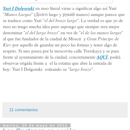
Yuri I Dolgoruki
en ruso literal viene a significar algo así Yuri
"
Manos Largas
" (Долго largo y рукий manos) aunque parece que
se traduce como Yuri "
el del brazo largo
". La verdad es que yo de
ruso no tengo mucha idea pero supongo que siempre sera mejor
denominar "
el del largo brazo
" en vez de "
el de las manos largas
"
al que fue fundador de la ciudad de Moscú y
Gran Príncipe de
Kiev
por aquello de guardar un poco las formas y tener algo de
respeto. Si uno pasea por la moscovita calle Tverskaya y se para
frente al ayuntamiento de la ciudad, concretamente
AQUÍ
, podrá
observar erigida frente a el la estatua que abre la entrada de
hoy: Yuri I Dolgoruki estirando su "
largo brazo
".
11 comentarios:
martes, 29 de mayo de 2012