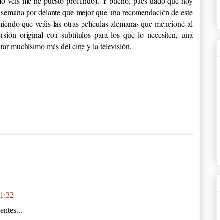
como veis me he puesto profundo). Y bueno, pues dado que hoy
de semana por delante que mejor que una recomendación de este
comiendo que veáis las otras películas alemanas que mencioné al
rsión original con subtítulos para los que lo necesiten, una
tar muchísimo más del cine y la televisión.
 1:32
entes...