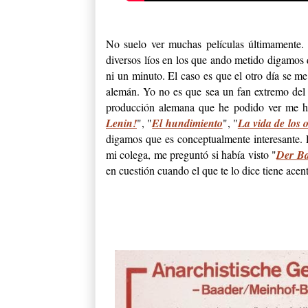
No suelo ver muchas películas últimamente. 
diversos líos en los que ando metido digamos 
ni un minuto. El caso es que el otro día se 
alemán. Yo no es que sea un fan extremo del c
producción alemana que he podido ver me ha
Lenin!
", "
El hundimiento
", "
La vida de los o
digamos que es conceptualmente interesante. 
mi colega, me preguntó si había visto "
Der B
en cuestión cuando el que te lo dice tiene ace