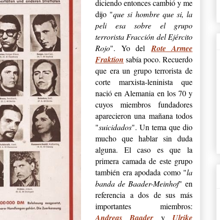
diciendo entonces cambió y me
dijo "
que si hombre que si, la
peli esa sobre el grupo
terrorista Fracción del Ejército
Rojo
". Yo del
Rote Armee
Fraktion
sabía poco. Recuerdo
que era un grupo terrorista de
corte marxista-leninista que
nació en Alemania en los 70 y
cuyos miembros fundadores
aparecieron una mañana todos
"
suicidados
". Un tema que dio
mucho que hablar sin duda
alguna. El caso es que la
primera camada de este grupo
también era apodada como "
la
banda de Baader-Meinhof
" en
referencia a dos de sus más
importantes miembros:
Andreas Baader
y
Ulrike