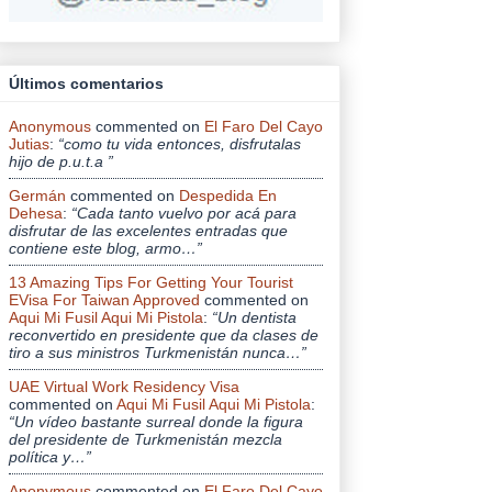
Últimos comentarios
Anonymous
commented on
El Faro Del Cayo
Jutias
:
“como tu vida entonces, disfrutalas
hijo de p.u.t.a ”
Germán
commented on
Despedida En
Dehesa
:
“Cada tanto vuelvo por acá para
disfrutar de las excelentes entradas que
contiene este blog, armo…”
13 Amazing Tips For Getting Your Tourist
EVisa For Taiwan Approved
commented on
Aqui Mi Fusil Aqui Mi Pistola
:
“Un dentista
reconvertido en presidente que da clases de
tiro a sus ministros Turkmenistán nunca…”
UAE Virtual Work Residency Visa
commented on
Aqui Mi Fusil Aqui Mi Pistola
:
“Un vídeo bastante surreal donde la figura
del presidente de Turkmenistán mezcla
política y…”
Anonymous
commented on
El Faro Del Cayo