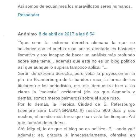
Así somos de ecuánimes los maravillosos seres humanos.
Responder
Anónimo
8 de abril de 2017 a las 8:54
""que sean la extrema derecha alemana la que se
solidarice con el pueblo ruso por el atentado es bastante
llamativo y soy incapaz de hacer un análisis más profundo
sobre este tema... además que este no es un blog político
así que aunque lo supiera tampoco aplica.""...
Serán de extrema derecha, pero vetar la proyección en la
pta. de Branderburgo de la bandera rusa, la forma de los
titulares de los periodistas, etc. etc. demuestra bien a las
claras la "molestia" occidental (de los que Alemania y
demás, somos meros palmeros) sobre el auge ruso.
Por lo demás, la Heroica Ciudad de S. Petersburgo
(siempre será LENINGRADO..!!) resistió 900 días y sus
noches, el asedio más feroz que han visto los tiempos. Así
que, sabrán defenderse.
Ah!, Miguel, lo de que el blog no es político...?....anda ya!!
además; es, gratuita e innecesariamente, ofensiva en