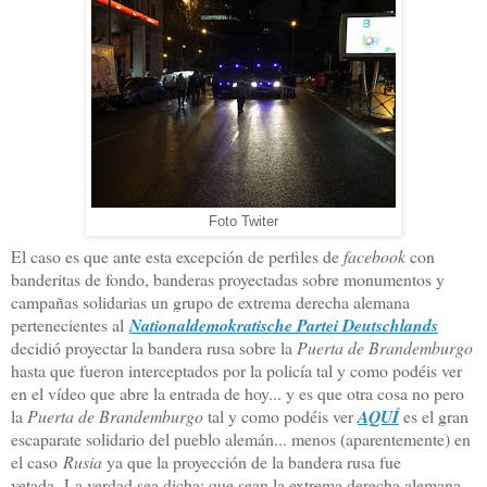
Foto Twiter
El caso es que ante esta excepción de perfiles de
facebook
con
banderitas de fondo, banderas proyectadas sobre monumentos y
campañas solidarias un grupo de extrema derecha alemana
pertenecientes al
Nationaldemokratische Partei Deutschlands
decidió proyectar la bandera rusa sobre la
Puerta de Brandemburgo
hasta que fueron interceptados por la policía tal y como podéis ver
en el vídeo que abre la entrada de hoy... y es que otra cosa no pero
la
Puerta de Brandemburgo
tal y como podéis ver
AQUÍ
es el gran
escaparate solidario del pueblo alemán... menos (aparentemente) en
el caso
Rusia
ya que la proyección de la bandera rusa fue
vetada.
La verdad sea dicha: que sean la extrema derecha alemana