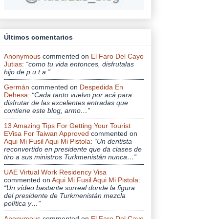
Últimos comentarios
Anonymous
commented on
El Faro Del Cayo
Jutias
:
“como tu vida entonces, disfrutalas
hijo de p.u.t.a ”
Germán
commented on
Despedida En
Dehesa
:
“Cada tanto vuelvo por acá para
disfrutar de las excelentes entradas que
contiene este blog, armo…”
13 Amazing Tips For Getting Your Tourist
EVisa For Taiwan Approved
commented on
Aqui Mi Fusil Aqui Mi Pistola
:
“Un dentista
reconvertido en presidente que da clases de
tiro a sus ministros Turkmenistán nunca…”
UAE Virtual Work Residency Visa
commented on
Aqui Mi Fusil Aqui Mi Pistola
:
“Un vídeo bastante surreal donde la figura
del presidente de Turkmenistán mezcla
política y…”
Anonymous
commented on
El Faro Del Cayo