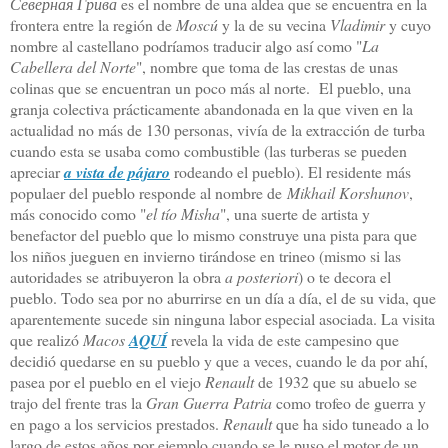
Северная Грива
es el nombre de una aldea que se encuentra en la
frontera entre la región de
Moscú
y la de su vecina
Vladimir
y cuyo
nombre al castellano podríamos traducir algo así como "
La
Cabellera del Norte
", nombre que toma de las crestas de unas
colinas que se encuentran un poco más al norte. El pueblo, una
granja colectiva prácticamente abandonada en la que viven en la
actualidad no más de 130 personas, vivía de la extracción de turba
cuando esta se usaba como combustible (las turberas se pueden
apreciar
a vista de pájaro
rodeando el pueblo). El residente más
populaer del pueblo responde al nombre de
Mikhail Korshunov
,
más conocido como "
el tío Misha
", una suerte de artista y
benefactor del pueblo que lo mismo construye una pista para que
los niños jueguen en invierno tirándose en trineo (mismo si las
autoridades se atribuyeron la obra
a posteriori
) o te decora el
pueblo. Todo sea por no aburrirse en un día a día, el de su vida, que
aparentemente sucede sin ninguna labor especial asociada. La visita
que realizó
Macos
AQUÍ
revela la vida de este campesino que
decidió quedarse en su pueblo y que a veces, cuando le da por ahí,
pasea por el pueblo en el viejo
Renault
de 1932 que su abuelo se
trajo del frente tras la
Gran Guerra Patria
como trofeo de guerra y
en pago a los servicios prestados.
Renault
que ha sido tuneado a lo
largo de estos años por ejemplo cuando se le puso el motor de un