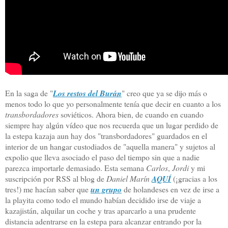
En la saga de "
Los restos del Burán
" creo que ya se dijo más o
menos todo lo que yo personalmente tenía que decir en cuanto a los
transbordadores
soviéticos. Ahora bien, de cuando en cuando
siempre hay algún vídeo que nos recuerda que un lugar perdido de
la estepa kazaja aun hay dos "transbordadores" guardados en el
interior de un hangar custodiados de "aquella manera" y sujetos al
expolio que lleva asociado el paso del tiempo sin que a nadie
parezca importarle demasiado. Esta semana
Carlos
,
Jordi
y mi
suscripción por RSS al blog de
Daniel Marín
AQUÍ
(¡gracias a los
tres!) me hacían saber que
un grupo
de holandeses en vez de irse a
la playita como todo el mundo habían decidido irse de viaje a
kazajistán, alquilar un coche y tras aparcarlo a una prudente
distancia adentrarse en la estepa para alcanzar entrando por la