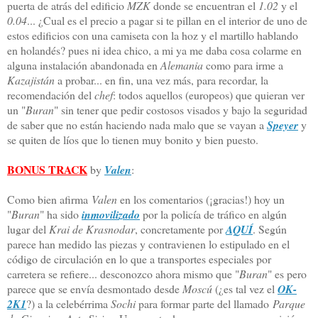
puerta de atrás del edificio
MZK
donde se encuentran el
1.02
y el
0.04
... ¿Cual es el precio a pagar si te pillan en el interior de uno de
estos edificios con una camiseta con la hoz y el martillo hablando
en holandés? pues ni idea chico, a mi ya me daba cosa colarme en
alguna instalación abandonada en
Alemania
como para irme a
Kazajistán
a probar... en fin, una vez más, para recordar, la
recomendación del
chef
: todos aquellos (europeos) que quieran ver
un "
Buran
" sin tener que pedir costosos visados y bajo la seguridad
de saber que no están haciendo nada malo que se vayan a
Speyer
y
se quiten de líos que lo tienen muy bonito y bien puesto.
BONUS TRACK
by
Valen
:
Como bien afirma
Valen
en los comentarios (¡gracias!) hoy un
"
Buran
" ha sido
inmovilizado
por la policía de tráfico en algún
lugar del
Krai de Krasnodar
, concretamente por
AQUÍ
. Según
parece han medido las piezas y contravienen lo estipulado en el
código de circulación en lo que a transportes especiales por
carretera se refiere... desconozco ahora mismo que "
Buran
" es pero
parece que se envía desmontado desde
Moscú
(¿es tal vez el
OK-
2K1
?) a la celebérrima
Sochi
para formar parte del llamado
Parque