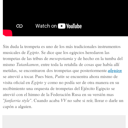
Sin duda la trompeta es uno de los más tradicionales instrumentos
musicales de
Egipto
. Se dice que los egipcios heredaron las
trompetas de las tribus de
mesopotamia
y de hecho en la tumba del
mismo
Tutankamon
, entre toda la retahíla de cosas que había allí
metidas, se encontraron dos trompetas que posteriormente
alguien
se atrevió a tocar. Pues bien,
Putin
se encuentra ahora mismo de
visita oficial en
Egipto
y como no podía ser de otra manera en su
recibimiento una orquesta de trompetas del Ejército Egipcio se
atrevió con el himno de la Federación Rusa en su versión mas
"
fanfarria style
". Cuando acaba
VV
no sabe si reír, llorar o darle un
capón a alguien.