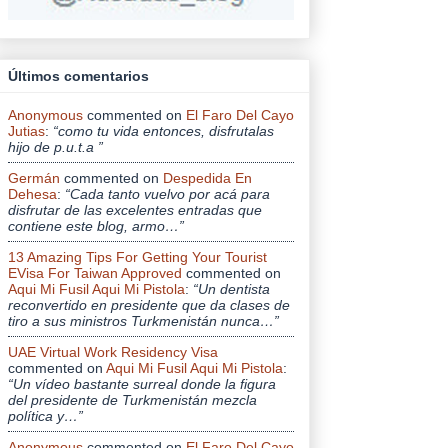
Últimos comentarios
Anonymous
commented on
El Faro Del Cayo
Jutias
:
“como tu vida entonces, disfrutalas
hijo de p.u.t.a ”
Germán
commented on
Despedida En
Dehesa
:
“Cada tanto vuelvo por acá para
disfrutar de las excelentes entradas que
contiene este blog, armo…”
13 Amazing Tips For Getting Your Tourist
EVisa For Taiwan Approved
commented on
Aqui Mi Fusil Aqui Mi Pistola
:
“Un dentista
reconvertido en presidente que da clases de
tiro a sus ministros Turkmenistán nunca…”
UAE Virtual Work Residency Visa
commented on
Aqui Mi Fusil Aqui Mi Pistola
:
“Un vídeo bastante surreal donde la figura
del presidente de Turkmenistán mezcla
política y…”
Anonymous
commented on
El Faro Del Cayo