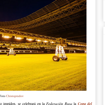
Foto
Chistoprudov
o impiden, se celebrará en la
Federación Rusa
la
Copa del