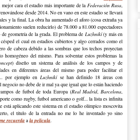
u mejor cara el estadio más importante de la
Federación Rusa
,
 renovándose desde 2014. No en vano en este estadio se llevará
ales y la final. La obra ha aumentado el aforo (cosa extraña ya
ionamiento suelen reducirlo) de 78.000 a 81.000 espectadores
o de geometría de la grada. El problema de
Luzhnikí
(y más en
l césped el cual en estadios cubiertos y algo cerrados como el
ro de cabeza debido a las sombras que los techos proyectan
o homogéneo del mismo. Para solventar estos problemas la
ncept
) diseño un sistema de análisis de los campos y de
dades en diferentes áreas del mismo para poder facilitar el
... por ejemplo en
Luzhnikí
se han definido 18 áreas con
el negocio no debe de ir mal ya que igual que lo están haciendo
ampos de futbol de toda Europa (
Real Madrid
,
Barcelona
,
porte como rugby, futbol americano o golf... la lista es infinita
se está aplicando este sistema en el estadio olímpico moscovita
erto, el título de la entrada no me lo he inventado yo sino
me recuerda
a
la película
.