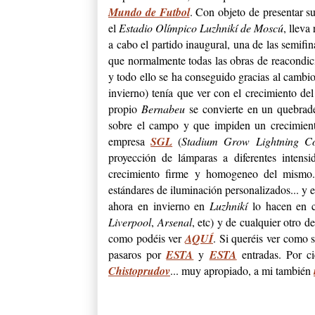
Mundo de Futbol
. Con objeto de presentar s
el
Estadio Olímpico Luzhnikí de Moscú
, lleva
a cabo el partido inaugural, una de las semifin
que normalmente todas las obras de reacondic
y todo ello se ha conseguido gracias al cambi
invierno) tenía que ver con el crecimiento de
propio
Bernabeu
se convierte en un quebrade
sobre el campo y que impiden un crecimient
empresa
SGL
(
Stadium Grow Lightning Co
proyección de lámparas a diferentes intensi
crecimiento firme y homogeneo del mismo
estándares de iluminación personalizados... y 
ahora en invierno en
Luzhnikí
lo hacen en c
Liverpool
,
Arsenal
, etc) y de cualquier otro de
como podéis ver
AQUÍ
. Si queréis ver como 
pasaros por
ESTA
y
ESTA
entradas. Por ci
Chistoprudov
... muy apropiado, a mi también